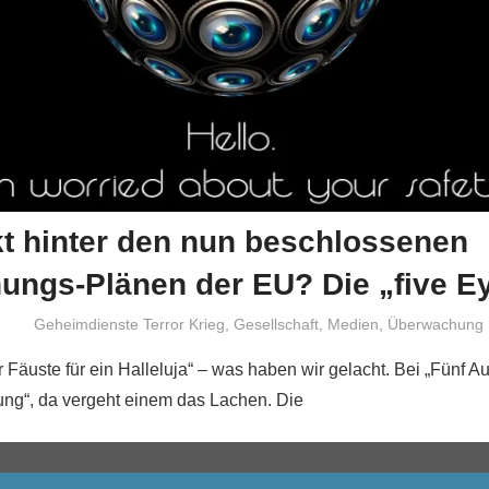
t hinter den nun beschlossenen
ungs-Plänen der EU? Die „five E
Niki Vogt
Geheimdienste Terror Krieg
,
Gesellschaft
,
Medien
,
Überwachung
r Fäuste für ein Halleluja“ – was haben wir gelacht. Bei „Fünf A
ung“, da vergeht einem das Lachen. Die