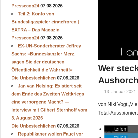
Pressecop24
07.08.2026
Teil 2: Konto von
Bundesligaspieler eingefroren |
EXTRA – Das Magazin
Pressecop24
07.08.2026
EX-UN-Sonderberater Jeffrey
Sachs: »Bundeskanzler Merz,
sagen Sie der deutschen
Wer steck
Öffentlichkeit die Wahrheit!«
Die Unbestechlichen
07.08.2026
Aushorch
Jan van Helsing: Existiert seit
13. Januar 2021
dem Ende des Zweiten Weltkriegs
eine verborgene Macht? —
von Niki Vogt „Vie
Interview mit Gilbert Sternhoff vom
Total-Ausspionier
3. August 2026
Die Unbestechlichen
07.08.2026
teilen
Republikaner wollen Fauci vor
teilen