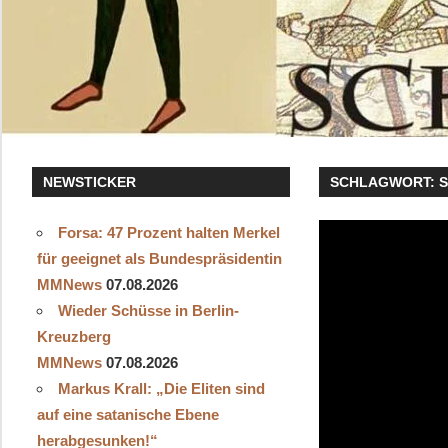
NEWSTICKER
SCHLAGWORT:
Forsa: 47 Prozent halten Merkel
für geeignet als Bundespräsidentin
MMNews
07.08.2026
Wieder Schüsse in Berlin-
Kreuzberg
MMNews
07.08.2026
Markus Krall: „Die Eliten sind
auf eine satanische Ebene
herabgesunken!“