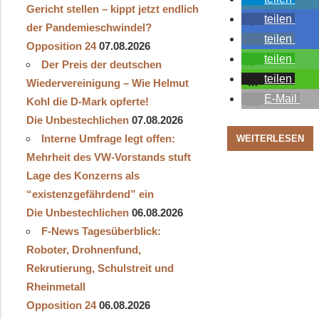
Gericht stellen – kippt jetzt endlich
teilen
der Pandemieschwindel?
teilen
Opposition 24
07.08.2026
teilen
Der Preis der deutschen
teilen
Wiedervereinigung – Wie Helmut
E-Mail
Kohl die D‑Mark opferte!
Die Unbestechlichen
07.08.2026
Interne Umfrage legt offen:
WEITERLESEN
Mehrheit des VW-Vorstands stuft
Lage des Konzerns als
“existenzgefährdend” ein
Die Unbestechlichen
06.08.2026
F-News Tagesüberblick:
Roboter, Drohnenfund,
Rekrutierung, Schulstreit und
Rheinmetall
Opposition 24
06.08.2026