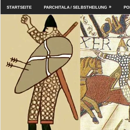
Zum
Schildverlag
STARTSEITE
PARCHITALA / SELBSTHEILUNG
PO
Inhalt
springen