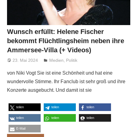
Wunsch erfüllt: Helene Fischer
bekommt Flüchtlingsheim neben ihre
Ammersee-Villa (+ Videos)
23. Mai 2024
Niki Vogt
Medien
,
Politik
von Niki Vogt Sie ist eine Schönheit und hat eine
wundervolle Stimme. Ihr Fanclub ist sehr groß und ihre
Konzerte ausgebucht. Und damit ist sie
teilen
teilen
teilen
teilen
teilen
teilen
E-Mail