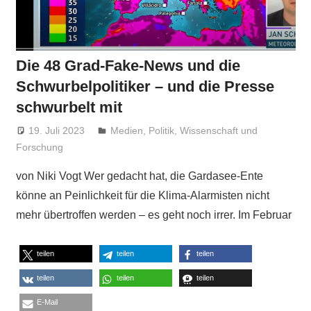
Die 48 Grad-Fake-News und die
Schwurbelpolitiker – und die Presse
schwurbelt mit
19. Juli 2023
Niki Vogt
Medien
,
Politik
,
Wissenschaft und
Forschung
von Niki Vogt Wer gedacht hat, die Gardasee-Ente
könne an Peinlichkeit für die Klima-Alarmisten nicht
mehr übertroffen werden – es geht noch irrer. Im Februar
teilen
teilen
teilen
teilen
teilen
teilen
E-Mail