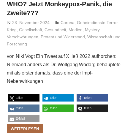
WHO? Jetzt Monkeypox-Panik, die
Zweite???
23. November 2024
Niki Vogt
Corona
,
Geheimdienste Terror
Krieg
,
Gesellschaft
,
Gesundheit
,
Medien
,
Mystery
Verschwörungen
,
Protest und Widerstand
,
Wissenschaft und
Forschung
von Niki Vogt Ein Tweet auf X ließ 2022 aufhorchen:
Niemand anders als Dr. Wolfgang Wodarg behauptete
mit als erster damals, dass eine der Impf-
Nebenwirkungen
teilen
teilen
teilen
teilen
teilen
teilen
E-Mail
WEITERLESEN