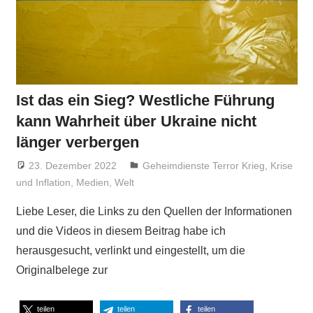
Ist das ein Sieg? Westliche Führung
kann Wahrheit über Ukraine nicht
länger verbergen
23. Dezember 2022
Niki Vogt
Geheimdienste Terror Krieg
,
Krise
und Inflation
,
Medien
,
Welt
Liebe Leser, die Links zu den Quellen der Informationen
und die Videos in diesem Beitrag habe ich
herausgesucht, verlinkt und eingestellt, um die
Originalbelege zur
teilen
teilen
teilen