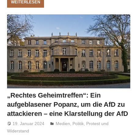
WEITERLESEN
„Rechtes Geheimtreffen“: Ein
aufgeblasener Popanz, um die AfD zu
attackieren – eine Klarstellung der AfD
19. Januar 2024
Niki Vogt
Medien
,
Politik
,
Protest und
Widerstand