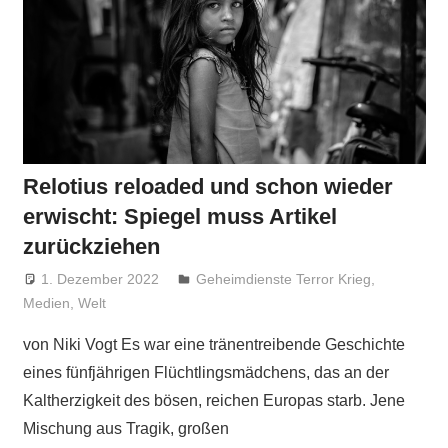
Relotius reloaded und schon wieder
erwischt: Spiegel muss Artikel
zurückziehen
1. Dezember 2022
Niki Vogt
Geheimdienste Terror Krieg
,
Medien
,
Welt
von Niki Vogt Es war eine tränentreibende Geschichte
eines fünfjährigen Flüchtlingsmädchens, das an der
Kaltherzigkeit des bösen, reichen Europas starb. Jene
Mischung aus Tragik, großen