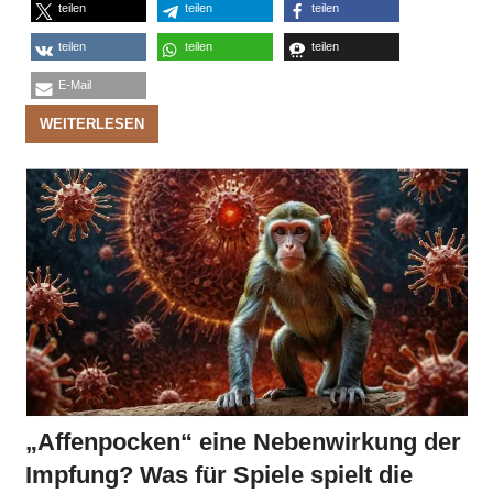
teilen
teilen
teilen
teilen
teilen
teilen
E-Mail
WEITERLESEN
„Affenpocken“ eine Nebenwirkung der
Impfung? Was für Spiele spielt die