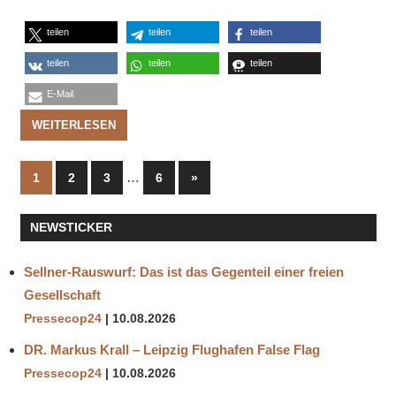
teilen
teilen
teilen
teilen
teilen
teilen
E-Mail
WEITERLESEN
Seitennummerierung
…
Nächste
1
2
3
6
»
Beiträge
der
NEWSTICKER
Beiträge
Sellner-Rauswurf: Das ist das Gegenteil einer freien
Gesellschaft
Pressecop24
10.08.2026
DR. Markus Krall – Leipzig Flughafen False Flag
Pressecop24
10.08.2026