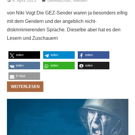
6. April 2023
Niki Vogt
Gesellschaft
,
Medien
von Niki Vogt Die GEZ-Sender waren ja besonders eifrig
mit dem Gendern und der angeblich nicht-
diskriminierenden Sprache. Dieselbe aber hat es den
Lesern und Zuschauern
teilen
teilen
teilen
teilen
teilen
teilen
E-Mail
WEITERLESEN