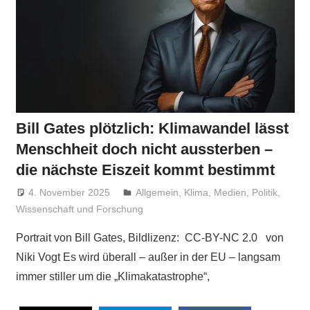
Bill Gates plötzlich: Klimawandel lässt
Menschheit doch nicht aussterben –
die nächste Eiszeit kommt bestimmt
4. November 2025
Niki Vogt
Allgemein
,
Klima
,
Medien
,
Politik
,
Wissenschaft und Forschung
Portrait von Bill Gates, Bildlizenz: CC-BY-NC 2.0 von
Niki Vogt Es wird überall – außer in der EU – langsam
immer stiller um die „Klimakatastrophe“,