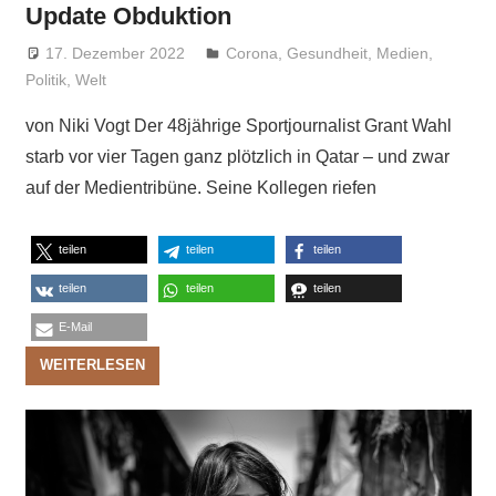
Update Obduktion
17. Dezember 2022
Niki Vogt
Corona
,
Gesundheit
,
Medien
,
Politik
,
Welt
von Niki Vogt Der 48jährige Sportjournalist Grant Wahl
starb vor vier Tagen ganz plötzlich in Qatar – und zwar
auf der Medientribüne. Seine Kollegen riefen
teilen
teilen
teilen
teilen
teilen
teilen
E-Mail
WEITERLESEN