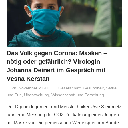
Das Volk gegen Corona: Masken –
nötig oder gefährlich? Virologin
Johanna Deinert im Gespräch mit
Vesna Kerstan
28. November 2020
Niki Vogt
Gesellschaft
,
Gesundheit
,
Satire
und Fun
,
Überwachung
,
Wissenschaft und Forschung
Der Diplom Ingenieur und Messtechniker Uwe Steinmetz
führt eine Messung der CO2 Rückatmung eines Jungen
mit Maske vor. Die gemessenen Werte sprechen Bände.