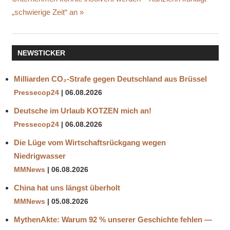
„schwierige Zeit“ an
LEBENSGEFAHR
MASKENZWANG
MESSUNG
NEWSTICKER
TEST
ÜBERSÄUERUNG
Milliarden CO₂-Strafe gegen Deutschland aus Brüssel
VIROLOGIN
Pressecop24
06.08.2026
Deutsche im Urlaub KOTZEN mich an!
Pressecop24
06.08.2026
Die Lüge vom Wirtschaftsrückgang wegen
Niedrigwasser
MMNews
06.08.2026
China hat uns längst überholt
MMNews
05.08.2026
MythenAkte: Warum 92 % unserer Geschichte fehlen —