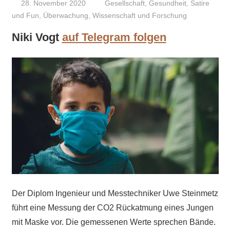
28. November 2020
Niki Vogt
Gesellschaft
,
Gesundheit
,
Satire
und Fun
,
Überwachung
,
Wissenschaft und Forschung
Niki Vogt
auf Telegram folgen
Der Diplom Ingenieur und Messtechniker Uwe Steinmetz
führt eine Messung der CO2 Rückatmung eines Jungen
mit Maske vor. Die gemessenen Werte sprechen Bände.