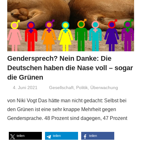
Gendersprech? Nein Danke: Die
Deutschen haben die Nase voll – sogar
die Grünen
4. Juni 2021
Niki Vogt
Gesellschaft
,
Politik
,
Überwachung
von Niki Vogt Das hätte man nicht gedacht: Selbst bei
den Grünen ist eine sehr knappe Mehrheit gegen
Gendersprache. 48 Prozent sind dagegen, 47 Prozent
teilen
teilen
teilen