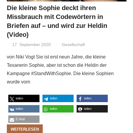
Die kleine Sophie deckt ihren
Missbrauch mit Codewörtern in
Briefen auf – und wird zur Heldin
(Video)
17. September 2020
Niki Vogt
Gesellschaft
von Niki Vogt Sie ist erst neun Jahre, die kleine
Texanerin Sophie, aber ist schon die Heldin der
Kampagne #StandWithSophie. Die kleine Sophien
wurde vom
teilen
teilen
teilen
teilen
teilen
teilen
E-Mail
WEITERLESEN