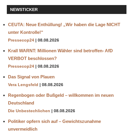
PROTEST
NEWSTICKER
TWEET
VOR
CEUTA: Neue Enthüllung! „Wir haben die Lage NICHT
DEM
unter Kontrolle!“
MORD
Pressecop24
08.08.2026
Krall WARNT: Millionen Wähler sind betroffen- AfD
VERBOT beschlossen?
Pressecop24
08.08.2026
Das Signal von Plauen
Vera Lengsfeld
08.08.2026
Regenbogen oder Bußgeld – willkommen im neuen
Deutschland
Die Unbestechlichen
08.08.2026
Politiker opfern sich auf – Gewichtszunahme
unvermeidlich