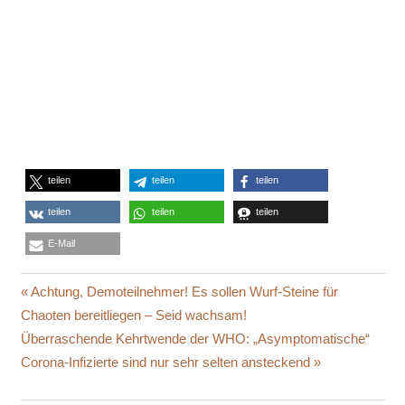
teilen
teilen
teilen
teilen
teilen
teilen
E-Mail
GEORGE
Beitragsnavigation
Vorheriger
Achtung, Demoteilnehmer! Es sollen Wurf-Steine für
FLOYD
Beitrag:
Chaoten bereitliegen – Seid wachsam!
OBAMA
Nächster
Überraschende Kehrtwende der WHO: „Asymptomatische“
FOUNDATION
Beitrag:
Corona-Infizierte sind nur sehr selten ansteckend
PLAKAT
POSTER