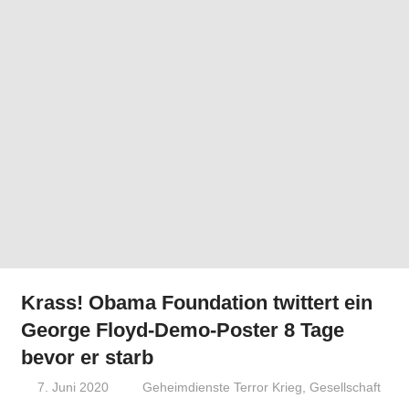
Krass! Obama Foundation twittert ein
George Floyd-Demo-Poster 8 Tage
bevor er starb
7. Juni 2020
Niki Vogt
Geheimdienste Terror Krieg
,
Gesellschaft