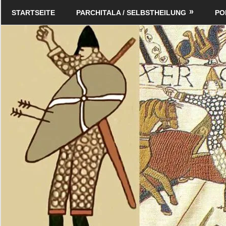
Zum
Schildverlag
STARTSEITE
PARCHITALA / SELBSTHEILUNG
PO
Inhalt
springen