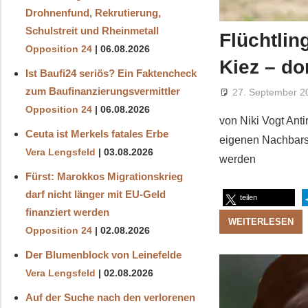
Drohnenfund, Rekrutierung,
Schulstreit und Rheinmetall
Flüchtlin
Opposition 24
06.08.2026
Kiez – do
Ist Baufi24 seriös? Ein Faktencheck
zum Baufinanzierungsvermittler
27. September 2
Opposition 24
06.08.2026
von Niki Vogt Anti
Ceuta ist Merkels fatales Erbe
eigenen Nachbarsc
Vera Lengsfeld
03.08.2026
werden
Fürst: Marokkos Migrationskrieg
darf nicht länger mit EU-Geld
teilen
finanziert werden
WEITERLESEN
Opposition 24
02.08.2026
Der Blumenblock von Leinefelde
Vera Lengsfeld
02.08.2026
Auf der Suche nach den verlorenen