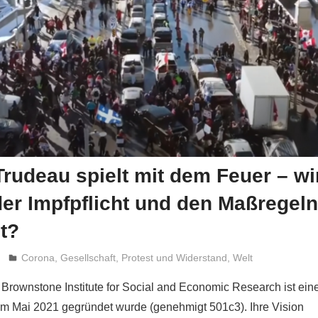
rudeau spielt mit dem Feuer – wi
er Impfpflicht und den Maßregel
t?
Niki Vogt
Corona
,
Gesellschaft
,
Protest und Widerstand
,
Welt
 Brownstone Institute for Social and Economic Research ist ei
 im Mai 2021 gegründet wurde (genehmigt 501c3). Ihre Vision