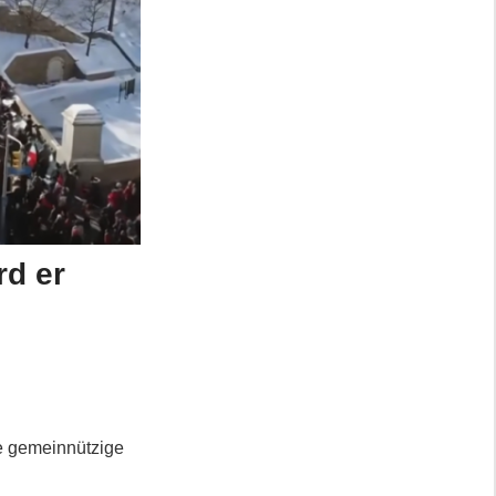
rd er
n
ne gemeinnützige