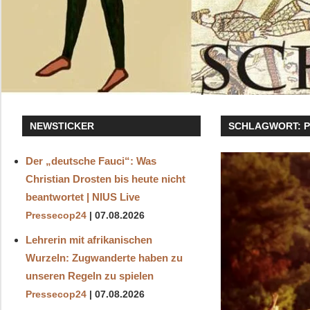
NEWSTICKER
SCHLAGWORT:
Der „deutsche Fauci“: Was
Christian Drosten bis heute nicht
beantwortet | NIUS Live
Pressecop24
07.08.2026
Lehrerin mit afrikanischen
Wurzeln: Zugwanderte haben zu
unseren Regeln zu spielen
Pressecop24
07.08.2026