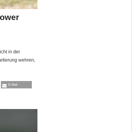
kower
cht in der
rtierung wehren,
E-Mail