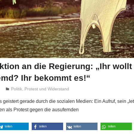
ktion an die Regierung: „Ihr wollt
Hemd? Ihr bekommt es!“
4
Niki Vogt
Politik
,
Protest und Widerstand
geistert gerade durch die sozialen Medien: Ein Aufruf, sein „l
n als Protest gegen die ausufernden
teilen
teilen
teilen
teilen