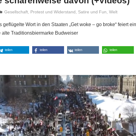
e scharenweise davon (+Videos)
Niki Vogt
Gesellschaft
,
Protest und Widerstand
,
Satire und Fun
,
Welt
 geflügelte Wort in den Staaten „Get woke – go broke“ feiert e
 alte Traditionsbiermarke Budweiser
teilen
teilen
teilen
teilen