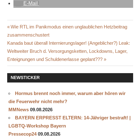
E-Mail
DR. MARIA
Beitragsnavigation
Vorheriger
Wie RTL im Panikmodus einen unglaublichen Hetzbeitrag
VAN
Beitrag:
zusammenschustert
KERKHOVE
Nächster
Kanada baut überall Internierungslager! (Angeblicher?) Leak:
DR.
Beitrag:
Weltweiter Bruch d. Versorgungsketten, Lockdowns, Lager,
MICHAEL
Enteignungen und Schuldenerlasse geplant???
RYAN
DR.
SCHÖNING
NEWSTICKER
DR. TEDROS
ADHANOM
Hormus brennt noch immer, warum aber hören wir
GHEBREYESUS
die Feuerwehr nicht mehr?
DR.
MMNews
09.08.2026
WODARG
BAYERN ERPRESST ELTERN: 14-Jähriger bestraft! |
PROF.
LGBTQ-Workshop Bayern
BHAKDI
Pressecop24
09.08.2026
PROF.