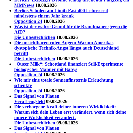
MMNews
10.08.2026
Berlins Schulen am Limit: Fast 400 Lehrer seit
mindestens einem Jahr krank
Opposition 24
10.08.2026
Was ist der wahre Grund für die Brandmauer gegen die
AfD?
Die Unbestechlichen
10.08.2026
Die unsichtbaren roten Augen: Warum Amerikas
dystopische Technik-Angst längst auch Deutschland
betrifft
Die Unbestechlichen
10.08.2026
„Queer Milk“: Schottland finanziert Still-Experimente
biologischer Männer mit Babys
Opposition 24
10.08.2026
Wie mir eine totale Sonnenfinsternis Erleuchtung
schenkte
Opposition 24
10.08.2026
Das Signal von Plauen
Vera Lengsfeld
09.08.2026
Die verborgene Kraft deiner inneren Wirklichkeit:
Warum sich dein Leben erst verändert, wenn sich deine
innere Wirklichkeit verändert.
Die Unbestechlichen
09.08.2026
Das Signal von Plauen