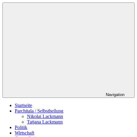
Zum
Schildverlag
Inhalt
springen
Navigation
Startseite
Parchitala / Selbstheilung
Nikolai Lackmann
Tatjana Lackmann
Politik
Wirtschaft