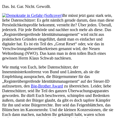
Das. Ist. Gar. Nicht. Gewollt.
Ihr müsst jetzt ganz stark sein,
liebe Datenschützer: Es geht nämlich gerade darum, dass man diese
Persönlichkeitsprofile bekommt, versteht ihr? Über jeden. Überall,
jederzeit. Für jede Behörde und nachher noch mehr als diese. Das
„Registerübergreifende Identitätsmanagement“ wird nicht aus
praktischen Gründen eingeführt, damit man es einfacher und
digitaler hat. Es ist ein Teil des „Great Reset“ oder, wie das in
Verschwörungstheoretikerkreisen genannt wird, der Neuen
Weltordnung (NWO). Das kann man in dem tollen Buch eines
gewissen Herrn Klaus Schwab nachlesen.
Wie mutig von Euch, liebe Datenschützer, der
Innenministerkonferenz von Bund und Ländern, als sie die
Empfehlung aussprachen, die Bürgernummer für das
„Registerübergreifende Identitätsmanagement“ auf der Steuer-ID
aufzusetzen, den
Big-Brother Award
zu überreichen. Leider, liebe
Datenschützer, seid Ihr Teil des ganzen Überwachungsapparates
geworden. Ihr dürft Euch beschweren, schimpfen und Bedenken
äußern, damit der Bürger glaubt, da gibt es doch tapfere Kämpfer
für ihn und seine Bürgerrechte. Ihre seid das Feigenblättchen, das
Blümchen im Kanonenrohr. Und die kleinen Konzessionen, die sie
Euch dann machen, nachdem Ihr gekämpft habt, waren schon