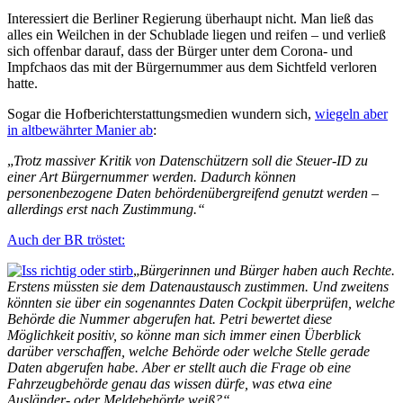
Interessiert die Berliner Regierung überhaupt nicht. Man ließ das
alles ein Weilchen in der Schublade liegen und reifen – und verließ
sich offenbar darauf, dass der Bürger unter dem Corona- und
Impfchaos das mit der Bürgernummer aus dem Sichtfeld verloren
hatte.
Sogar die Hofberichterstattungsmedien wundern sich,
wiegeln aber
in altbewährter Manier ab
:
„
Trotz massiver Kritik von Datenschützern soll die Steuer-ID zu
einer Art Bürgernummer werden. Dadurch können
personenbezogene Daten behördenübergreifend genutzt werden –
allerdings erst nach Zustimmung.“
Auch der BR tröstet:
„
Bürgerinnen und Bürger haben auch Rechte.
Erstens müssten sie dem Datenaustausch zustimmen. Und zweitens
könnten sie über ein sogenanntes Daten Cockpit überprüfen, welche
Behörde die Nummer abgerufen hat. Petri bewertet diese
Möglichkeit positiv, so könne man sich immer einen Überblick
darüber verschaffen, welche Behörde oder welche Stelle gerade
Daten abgerufen habe. Aber er stellt auch die Frage ob eine
Fahrzeugbehörde genau das wissen dürfe, was etwa eine
Ausländer- oder Meldebehörde weiß?“