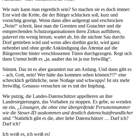
Wie naiv kann man eigentlich sein? So machen sie es doch immer:
Erst wird die Kröte, die der Bürger schlucken soll, kurz und
vorsichtig gezeigt. Wenn dann alles aufgeregt und erschrocken
„Nein!“ schreit, lässt man die Gremien und Gutachter und die
entsprechenden Schutzorganisationen ihren Zirkus aufführen,
palavert ein wenig herum, wartet ab, bis die nächste Sau durchs
Dorf getrieben wird und wenn alles dorthin guckt, wird ganz
nebenbei und ohne große Ankündigung das Attentat auf die
Bürgerrechte hinter verschlossenen Türen durchgezogen. Regt sich
dann Unmut heißt es „ja, aaaber das ist ja nur freiwillig“.
Stimmt. Das ist es aber garantiert nur am Anfang. Und dann gibt es
– ach, Gott, nein! Wer hätte das kommen sehen können?!?“ eine
schrecklich gefährliche, neue Notlage und schwupps! Ist nix mehr
freiwillig. Genauso versuchen sie es mit der Impfung.
Wie putzig, die Landes-Datenschützer appellieren an ihre
Landesregierungen, das Vorhaben zu stoppen. Es gebe, so wenden
sie ein,
„Lösungen, die ohne eine übergreifende Personennummer
wie die Steuer-ID auskommen und deutlich datenschutzfreundlicher
sind.“
Natürlich gibt es die, aber liebe Datenschützer … Darf ich?
Darf ich?
Ich weiß es, ich weiß es!