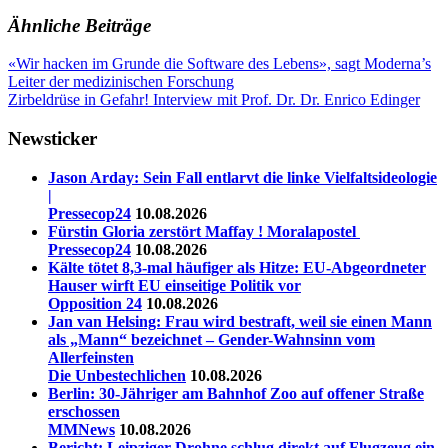
Ähnliche Beiträge
Beitragsnavigation
Vorheriger
Bundesverfassungsgericht
«Wir hacken im Grunde die Software des Lebens», sagt Moderna’s
Bürgernummer
Datenschutz
Datenschutzauf
Beitrag:
Bürger
Leiter der medizinischen Forschung
Hütchenspieler
Identifikationsnummer
Jugendamtsaktivitäten
Jug
Nächster
ID
Zirbeldrüse in Gefahr! Interview mit Prof. Dr. Dr. Enrico Edinger
verfassungswidrig
Vokszählung
Beitrag:
Newsticker
Jason Arday: Sein Fall entlarvt die linke Vielfaltsideologie
|
Pressecop24
10.08.2026
Fürstin Gloria zerstört Maffay ! Moralapostel
Pressecop24
10.08.2026
Kälte tötet 8,3-mal häufiger als Hitze: EU-Abgeordneter
Hauser wirft EU einseitige Politik vor
Opposition 24
10.08.2026
Jan van Helsing: Frau wird bestraft, weil sie einen Mann
als „Mann“ bezeichnet – Gender-Wahnsinn vom
Allerfeinsten
Die Unbestechlichen
10.08.2026
Berlin: 30-Jähriger am Bahnhof Zoo auf offener Straße
erschossen
MMNews
10.08.2026
Bericht: Leipziger Drohne schlug direkt auf Flugzeug ein