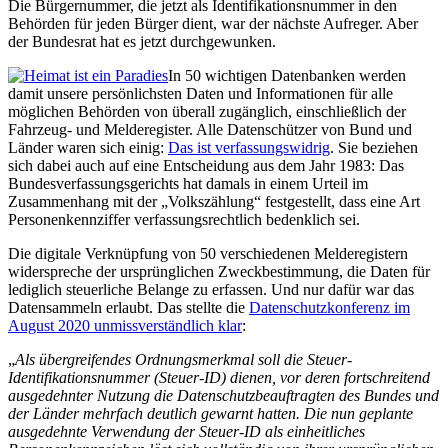
Die Bürgernummer, die jetzt als Identifikationsnummer in den
Behörden für jeden Bürger dient, war der nächste Aufreger. Aber
der Bundesrat hat es jetzt durchgewunken.
In 50 wichtigen Datenbanken werden
damit unsere persönlichsten Daten und Informationen für alle
möglichen Behörden von überall zugänglich, einschließlich der
Fahrzeug- und Melderegister. Alle Datenschützer von Bund und
Länder waren sich einig:
Das ist verfassungswidrig
. Sie beziehen
sich dabei auch auf eine Entscheidung aus dem Jahr 1983: Das
Bundesverfassungsgerichts hat damals in einem Urteil im
Zusammenhang mit der „Volkszählung“ festgestellt, dass eine Art
Personenkennziffer verfassungsrechtlich bedenklich sei.
Die digitale Verknüpfung von 50 verschiedenen Melderegistern
widerspreche der ursprünglichen Zweckbestimmung, die Daten für
lediglich steuerliche Belange zu erfassen. Und nur dafür war das
Datensammeln erlaubt. Das stellte die
Datenschutzkonferenz im
August 2020 unmissverständlich klar
:
„
Als übergreifendes Ordnungsmerkmal soll die Steuer-
Identifikationsnummer (Steuer-ID) dienen, vor deren fortschreitend
ausgedehnter Nutzung die Datenschutzbeauftragten des Bundes und
der Länder mehrfach deutlich gewarnt hatten. Die nun geplante
ausgedehnte Verwendung der Steuer-ID als einheitliches