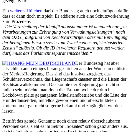
gezeigt. Klar.
Ein
weiteres Hütchen
darf der Bundestag auch noch einfügen dafür,
dass er dann doch mitspielt. Er addierte auch eine Schutzvorkehrung
zum Prozedere:
„Die Verarbeitung der Identifikationsnummer ist demnach nur „zu
Verarbeitungen zur Erbringung von Verwaltungsleistungen“ nach
dem OZG „aufgrund von Rechtsvorschriften oder mit Einwilligung
der betroffenen Person sowie zum Zwecke eines registerbasierten
Zensus“ zulässig. Ob die ID in weiteren Registern genutzt werden
darf, muss das Parlament separat entscheiden.“
Der Bundestag hat aber
tatsächlich auch einiges herausgestrichen aus der Wunschmenüliste
der Merkel-Regierung. Das sind das Insolvenzregister, das
Schuldnerverzeichnis, das Liegenschaftskataster und die Listen der
Rechtsanwaltskammern. Das könnte der Regierung gar nicht so
unlieb sein, möchte man doch die Tsunamiwelle der durch
Lockdown pleite gegangenen Mittelstandbetriebe und die Liste der
Hunderttausenden, mittellos gewordenen und überschuldeten
Unternehmer gar nicht so gerne bekannt und zugänglich werden
lassen.
Betrifft das gerade Genannte noch einen relativ überschaubaren
Personenkreis, sieht es im Sektor „Soziales“ schon ganz anders aus,
da ist nämlich ausnahmslos jeder erfasst. Von dem ersten