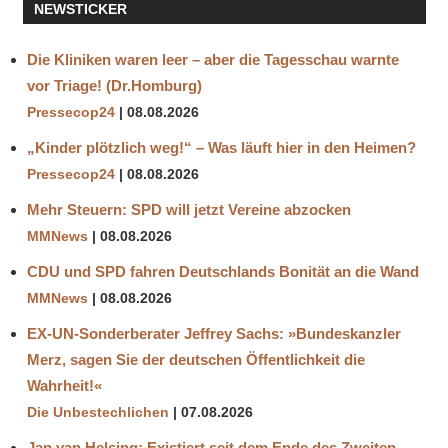
ERSCHLAFFUNG
NEWSTICKER
GEISTWESEN
Die Kliniken waren leer – aber die Tagesschau warnte
IPC
EUROPE
vor Triage! (Dr.Homburg)
KINESIOLOGIE
Pressecop24
08.08.2026
KINESIS
„Kinder plötzlich weg!“ – Was läuft hier in den Heimen?
KINETIK
Pressecop24
08.08.2026
MERIDIANE
Mehr Steuern: SPD will jetzt Vereine abzocken
MUSKELTEST
MMNews
08.08.2026
NORBERT
HEUSER
CDU und SPD fahren Deutschlands Bonität an die Wand
MMNews
08.08.2026
TRADITIONELLE
CHINESISCHE
EX-UN-Sonderberater Jeffrey Sachs: »Bundeskanzler
MEDIZIN
Merz, sagen Sie der deutschen Öffentlichkeit die
ZELLGEDÄCHTNIS
Wahrheit!«
Die Unbestechlichen
07.08.2026
Jan van Helsing: Existiert seit dem Ende des Zweiten