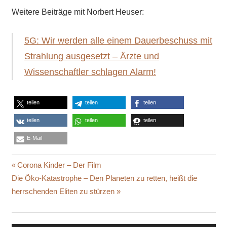
Weitere Beiträge mit Norbert Heuser:
5G: Wir werden alle einem Dauerbeschuss mit
Strahlung ausgesetzt – Ärzte und
Wissenschaftler schlagen Alarm!
teilen
teilen
teilen
teilen
teilen
teilen
E-Mail
BEHANDLER
Beitragsnavigation
Vorheriger
Corona Kinder – Der Film
BLOCKADEN
Nächster
Beitrag:
Die Öko-Katastrophe – Den Planeten zu retten, heißt die
CHI
Beitrag:
herrschenden Eliten zu stürzen
TCM
ENERGIEFLUSS