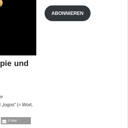
Adresse
ABONNIEREN
apie und
er
„logos“ (= Wort,
E-Mail