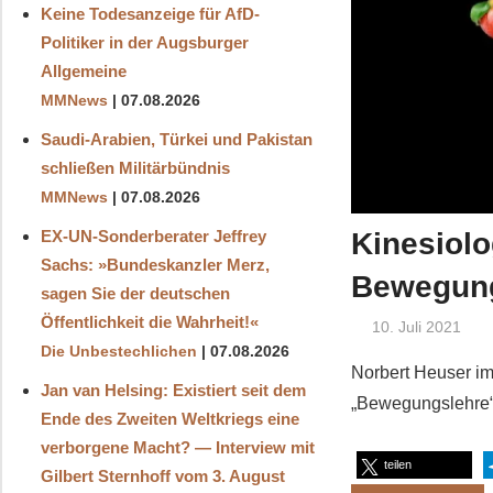
Keine Todesanzeige für AfD-
Politiker in der Augsburger
Allgemeine
MMNews
07.08.2026
Saudi-Arabien, Türkei und Pakistan
schließen Militärbündnis
MMNews
07.08.2026
Kinesiolo
EX-UN-Sonderberater Jeffrey
Sachs: »Bundeskanzler Merz,
Bewegun
sagen Sie der deutschen
Öffentlichkeit die Wahrheit!«
10. Juli 2021
Die Unbestechlichen
07.08.2026
Norbert Heuser im
Jan van Helsing: Existiert seit dem
„Bewegungslehre“ 
Ende des Zweiten Weltkriegs eine
verborgene Macht? — Interview mit
teilen
Gilbert Sternhoff vom 3. August