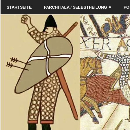
Zum
Schildverlag
STARTSEITE
PARCHITALA / SELBSTHEILUNG
PO
Inhalt
springen