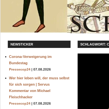
NEWSTICKER
SCHLAGWORT:
C
Corona-Verweigerung im
Bundestag
Pressecop24
07.08.2026
Wer hier leben will, der muss selbst
für sich sorgen | Servus
Kommentar von Michael
Fleischhacker
Pressecop24
07.08.2026