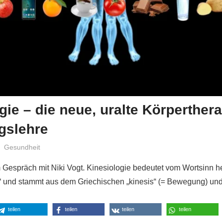
gie – die neue, uralte Körperther
gslehre
Niki Vogt
Gesundheit
 Gespräch mit Niki Vogt. Kinesiologie bedeutet vom Wortsinn h
und stammt aus dem Griechischen „kinesis“ (= Bewegung) und 
teilen
teilen
teilen
teilen