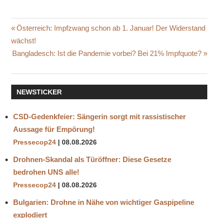
BOTSWANA
Beitragsnavigation
Vorheriger
Österreich: Impfzwang schon ab 1. Januar! Der Widerstand
LEICHTER
Beitrag:
wächst!
VERLAUF
Nächster
Bangladesch: Ist die Pandemie vorbei? Bei 21% Impfquote?
MUTATION
Beitrag:
OMICRON
OMIKRON
NEWSTICKER
SÜDAFRIKA
CSD-Gedenkfeier: Sängerin sorgt mit rassistischer
SÜDAFRIKANISCHE
VARIANTE
Aussage für Empörung!
VIRUSVARIANTE
Pressecop24
08.08.2026
Drohnen-Skandal als Türöffner: Diese Gesetze
bedrohen UNS alle!
Pressecop24
08.08.2026
Bulgarien: Drohne in Nähe von wichtiger Gaspipeline
explodiert