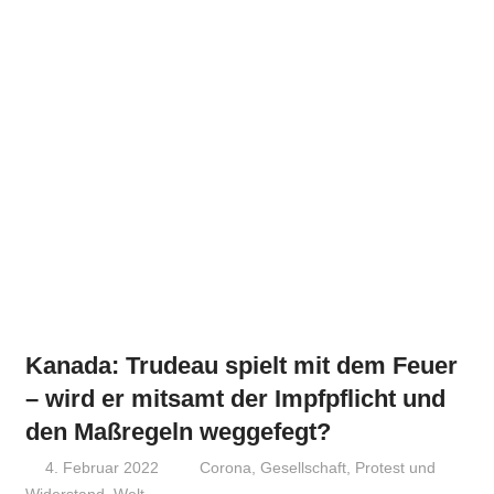
Kanada: Trudeau spielt mit dem Feuer
– wird er mitsamt der Impfpflicht und
den Maßregeln weggefegt?
4. Februar 2022
Niki Vogt
Corona
,
Gesellschaft
,
Protest und