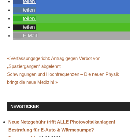
teilen
teilen
teilen
teilen
E-Mail
JUSTIN
Beitragsnavigation
Vorheriger
Verfassungsgericht: Antrag gegen Verbot von
TRUDEAU
Beitrag:
„Spaziergängen“ abgelehnt
KANADA
Nächster
Schwingungen und Hochfrequenzen – Die neuen Physik
OTTAWA
Beitrag:
bringt die neue Medizin!
PROTEST
TRUCKER
WIDERSTAND
NEWSTICKER
Neue Netzgebühr trifft ALLE Photovoltaikanlagen!
Bestrafung für E-Auto & Wärmepumpe?