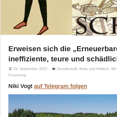
Erweisen sich die „Erneuerbar
ineffiziente, teure und schädl
15. September 2022
Niki Vogt
Gesellschaft
,
Krise und Inflation
,
Wir
Forschung
Niki Vogt
auf Telegram folgen