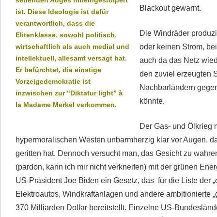
sehenden Auges hineingestolpert
Blackout gewarnt.
ist. Diese Ideologie ist dafür
verantwortlich, dass die
Die Windräder produzi
Elitenklasse, sowohl politisch,
wirtschaftlich als auch medial und
oder keinen Strom, bei
intellektuell, allesamt versagt hat.
auch da das Netz wi
Er befürchtet, die einstige
den zuviel erzeugten 
Vorzeigedemokratie ist
Nachbarländern gegen
inzwischen zur “Diktatur light” à
könnte.
la Madame Merkel verkommen.
Der Gas- und Ölkrieg 
hypermoralischen Westen unbarmherzig klar vor Augen, das
geritten hat. Dennoch versucht man, das Gesicht zu wahre
(pardon, kann ich mir nicht verkneifen) mit der grünen Ener
US-Präsident Joe Biden ein Gesetz, das für die Liste der 
Elektroautos, Windkraftanlagen und andere ambitionierte 
370 Milliarden Dollar bereitstellt. Einzelne US-Bundeslän