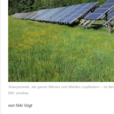
Solarpaneele, die ganze Wiesen und Weiden zupflastern – ist da
Bild: pixabay
von Niki Vogt