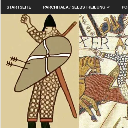
Zum
Schildverlag
STARTSEITE
PARCHITALA / SELBSTHEILUNG
PO
Inhalt
springen