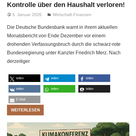
Kontrolle über den Haushalt verloren!
5. Januar 2026
Niki Vogt
Wirtschaft-Finanzen
Die Deutsche Bundesbank warnt in ihrem aktuellen
Monatsbericht von Ende Dezember vor einem
drohenden Verfassungsbruch durch die schwarz-rote
Bundesregierung unter Kanzler Friedrich Merz. Nach
derzeitiger
teilen
teilen
teilen
teilen
teilen
teilen
E-Mail
WEITERLESEN