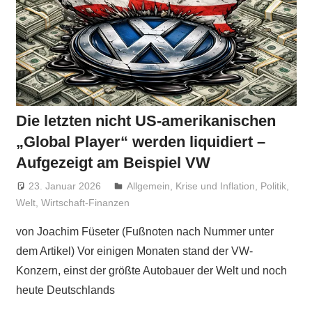
Die letzten nicht US-amerikanischen
„Global Player“ werden liquidiert –
Aufgezeigt am Beispiel VW
23. Januar 2026
Niki Vogt
Allgemein
,
Krise und Inflation
,
Politik
,
Welt
,
Wirtschaft-Finanzen
von Joachim Füseter (Fußnoten nach Nummer unter
dem Artikel) Vor einigen Monaten stand der VW-
Konzern, einst der größte Autobauer der Welt und noch
heute Deutschlands