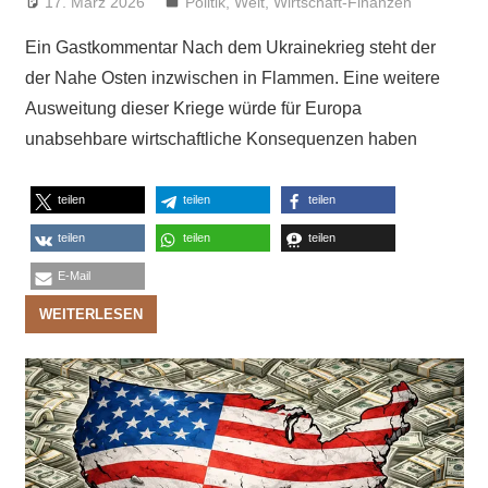
17. März 2026
Niki Vogt
Politik
,
Welt
,
Wirtschaft-Finanzen
Ein Gastkommentar Nach dem Ukrainekrieg steht der
der Nahe Osten inzwischen in Flammen. Eine weitere
Ausweitung dieser Kriege würde für Europa
unabsehbare wirtschaftliche Konsequenzen haben
teilen
teilen
teilen
teilen
teilen
teilen
E-Mail
WEITERLESEN