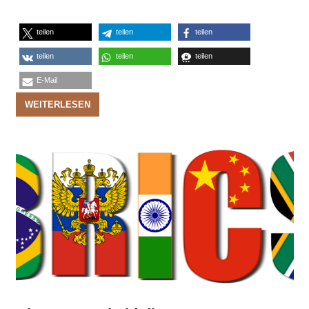
teilen
teilen
teilen
teilen
teilen
teilen
E-Mail
WEITERLESEN