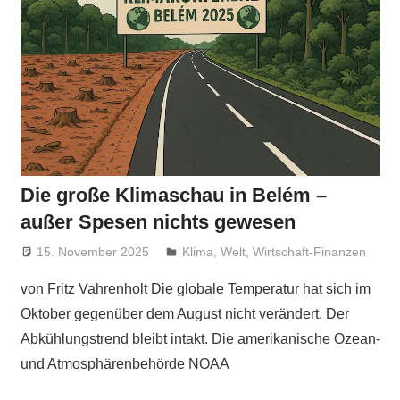
Die große Klimaschau in Belém –
außer Spesen nichts gewesen
15. November 2025
Niki Vogt
Klima
,
Welt
,
Wirtschaft-Finanzen
von Fritz Vahrenholt Die globale Temperatur hat sich im
Oktober gegenüber dem August nicht verändert. Der
Abkühlungstrend bleibt intakt. Die amerikanische Ozean-
und Atmosphärenbehörde NOAA