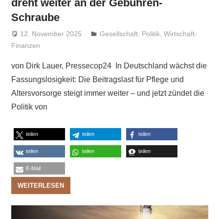
dreht weiter an der Gebühren-
Schraube
12. November 2025
Niki Vogt
Gesellschaft
,
Politik
,
Wirtschaft-
Finanzen
von Dirk Lauer, Pressecop24 In Deutschland wächst die
Fassungslosigkeit: Die Beitragslast für Pflege und
Altersvorsorge steigt immer weiter – und jetzt zündet die
Politik von
teilen
teilen
teilen
teilen
teilen
teilen
E-Mail
WEITERLESEN