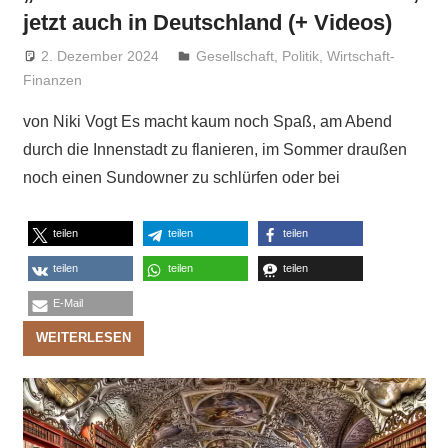
jetzt auch in Deutschland (+ Videos)
2. Dezember 2024
Niki Vogt
Gesellschaft
,
Politik
,
Wirtschaft-
Finanzen
von Niki Vogt Es macht kaum noch Spaß, am Abend
durch die Innenstadt zu flanieren, im Sommer draußen
noch einen Sundowner zu schlürfen oder bei
teilen
teilen
teilen
teilen
teilen
teilen
E-Mail
WEITERLESEN