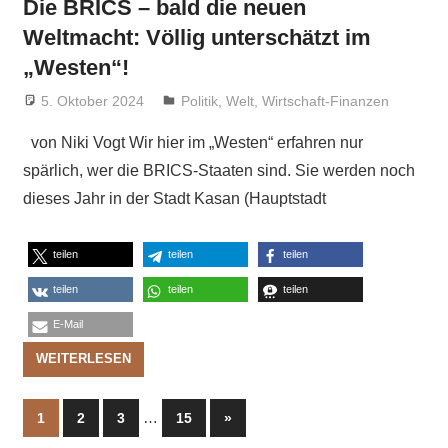
Die BRICS – bald die neuen
Weltmacht: Völlig unterschätzt im
„Westen“!
5. Oktober 2024
Niki Vogt
Politik
,
Welt
,
Wirtschaft-Finanzen
von Niki Vogt Wir hier im „Westen“ erfahren nur
spärlich, wer die BRICS-Staaten sind. Sie werden noch
dieses Jahr in der Stadt Kasan (Hauptstadt
teilen
teilen
teilen
teilen
teilen
teilen
E-Mail
WEITERLESEN
Seitennummerierung
…
Nächste
1
2
3
15
»
Beiträge