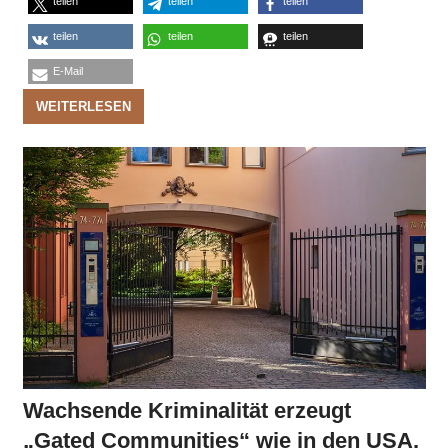
teilen
teilen
teilen
teilen
teilen
teilen
E-Mail
WEITERLESEN
Wachsende Kriminalität erzeugt
„Gated Communities“ wie in den USA,