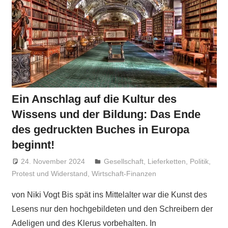
Ein Anschlag auf die Kultur des
Wissens und der Bildung: Das Ende
des gedruckten Buches in Europa
beginnt!
24. November 2024
Niki Vogt
Gesellschaft
,
Lieferketten
,
Politik
,
Protest und Widerstand
,
Wirtschaft-Finanzen
von Niki Vogt Bis spät ins Mittelalter war die Kunst des
Lesens nur den hochgebildeten und den Schreibern der
Adeligen und des Klerus vorbehalten. In