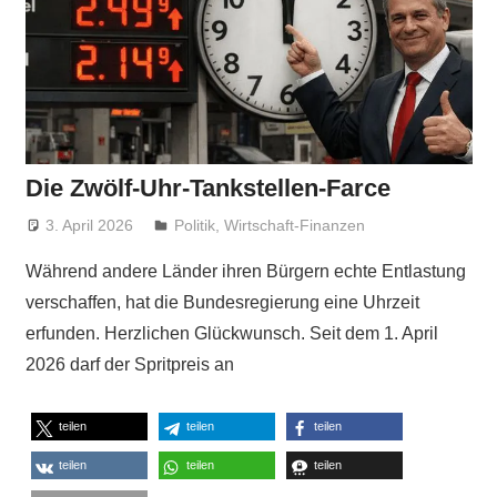
Die Zwölf-Uhr-Tankstellen-Farce
3. April 2026
Niki Vogt
Politik
,
Wirtschaft-Finanzen
Während andere Länder ihren Bürgern echte Entlastung
verschaffen, hat die Bundesregierung eine Uhrzeit
erfunden. Herzlichen Glückwunsch. Seit dem 1. April
2026 darf der Spritpreis an
teilen
teilen
teilen
teilen
teilen
teilen