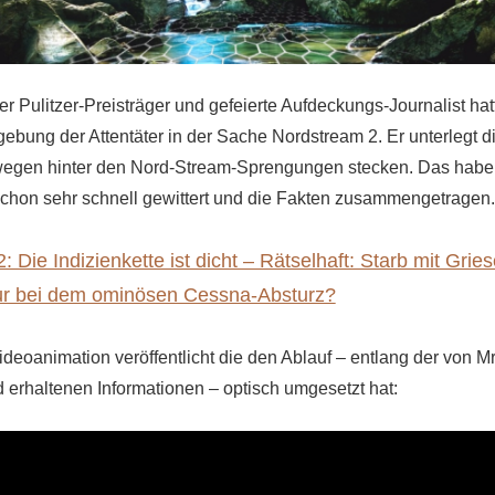
r Pulitzer-Preisträger und gefeierte Aufdeckungs-Journalist hat
gebung der Attentäter in der Sache Nordstream 2. Er unterlegt 
egen hinter den Nord-Stream-Sprengungen
stecken
. Das habe
 schon sehr schnell gewittert und die Fakten zusammengetragen
 Die Indizienkette ist dicht – Rätselhaft: Starb mit Gri
gur bei dem ominösen Cessna-Absturz?
deoanimation veröffentlicht die den Ablauf – entlang der von M
d erhaltenen Informationen – optisch umgesetzt hat: