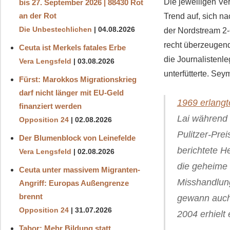
Die jeweiligen Ve
bis 27. September 2026 | 88430 Rot
an der Rot
Trend auf, sich n
Die Unbestechlichen
04.08.2026
der Nordstream 2-
recht überzeugend.
Ceuta ist Merkels fatales Erbe
die Journalisten
Vera Lengsfeld
03.08.2026
unterfütterte. Sey
Fürst: Marokkos Migrationskrieg
darf nicht länger mit EU-Geld
1969 erlang
finanziert werden
Lai während 
Opposition 24
02.08.2026
Pulitzer-Prei
Der Blumenblock von Leinefelde
berichtete H
Vera Lengsfeld
02.08.2026
die geheime 
Ceuta unter massivem Migranten-
Misshandlung
Angriff: Europas Außengrenze
brennt
gewann auch 
Opposition 24
31.07.2026
2004 erhielt
Tabor: Mehr Bildung statt