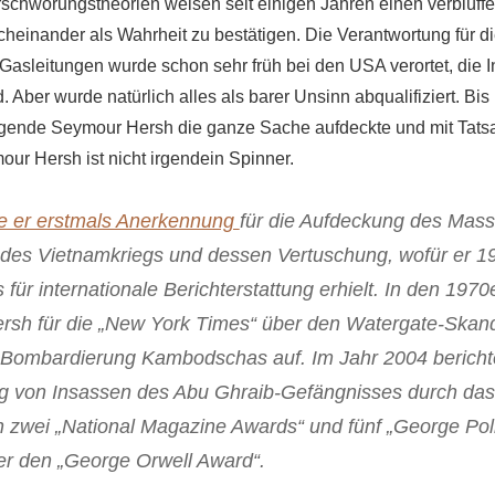
rschwörungstheorien weisen seit einigen Jahren einen verblüffe
acheinander als Wahrheit zu bestätigen. Die Verantwortung für 
Gasleitungen wurde schon sehr früh bei den USA verortet, die I
 Aber wurde natürlich alles als barer Unsinn abqualifiziert. Bi
legende Seymour Hersh die ganze Sache aufdeckte und mit Tat
mour Hersh ist nicht irgendein Spinner.
te er erstmals Anerkennung
für die Aufdeckung des Mas
des Vietnamkriegs und dessen Vertuschung, wofür er 1
s für internationale Berichterstattung erhielt. In den 197
ersh für die „New York Times“ über den Watergate-Skan
Bombardierung Kambodschas auf. Im Jahr 2004 berichte
 von Insassen des Abu Ghraib-Gefängnisses durch das 
zwei „National Magazine Awards“ und fünf „George Pol
 er den „George Orwell Award“.