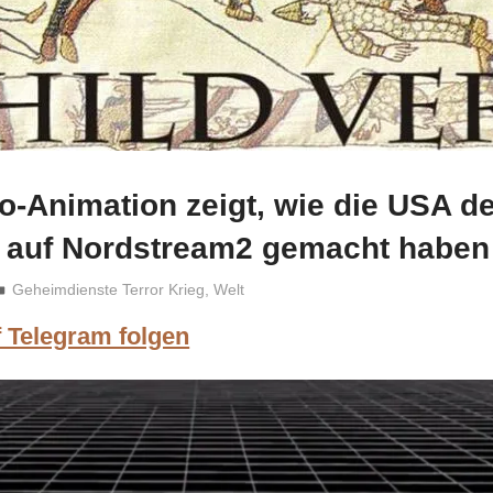
o-Animation zeigt, wie die USA d
 auf Nordstream2 gemacht haben
Niki Vogt
Geheimdienste Terror Krieg
,
Welt
f Telegram folgen