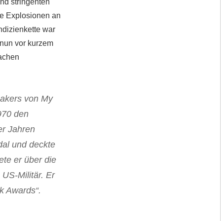
nd stringenten
die Explosionen an
ndizienkette war
s nun vor kurzem
sachen
sakers von My
970 den
0er Jahren
dal und deckte
te er über die
US-Militär. Er
k Awards“.