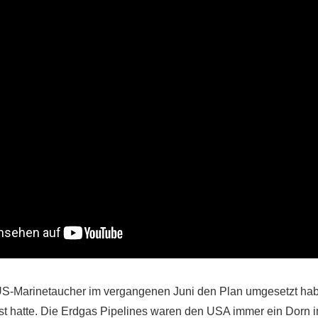
S-Marinetaucher im vergangenen Juni den Plan umgesetzt hab
t hatte. Die Erdgas Pipelines waren den USA immer ein Dorn im