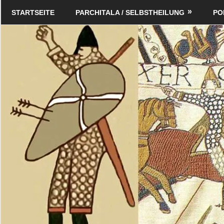
Zum
Schildverlag
STARTSEITE
PARCHITALA / SELBSTHEILUNG
PO
Inhalt
springen