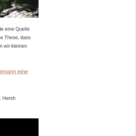
te eine Quelle
die These, dass
n wir kleinen
.
esemann eine
r. Hersh