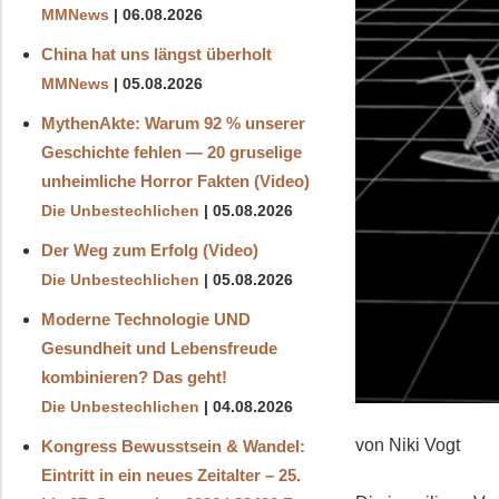
MMNews
06.08.2026
China hat uns längst überholt
MMNews
05.08.2026
MythenAkte: Warum 92 % unserer
Geschichte fehlen — 20 gruselige
unheimliche Horror Fakten (Video)
Die Unbestechlichen
05.08.2026
Der Weg zum Erfolg (Video)
Die Unbestechlichen
05.08.2026
Moderne Technologie UND
Gesundheit und Lebensfreude
kombinieren? Das geht!
Die Unbestechlichen
04.08.2026
von Niki Vogt
Kongress Bewusstsein & Wandel:
Eintritt in ein neues Zeitalter – 25.