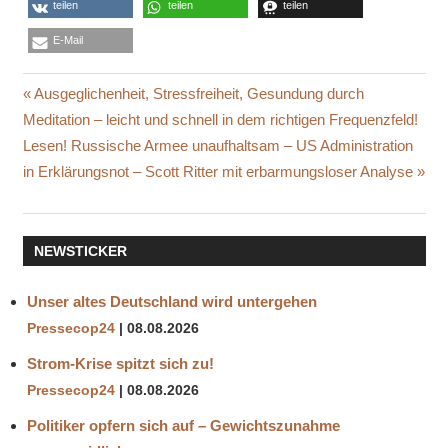
teilen
teilen
teilen
E-Mail
Beitragsnavigation
Vorheriger
Ausgeglichenheit, Stressfreiheit, Gesundung durch
Beitrag:
Meditation – leicht und schnell in dem richtigen Frequenzfeld!
Nächster
Lesen! Russische Armee unaufhaltsam – US Administration
Beitrag:
in Erklärungsnot – Scott Ritter mit erbarmungsloser Analyse
NEWSTICKER
Unser altes Deutschland wird untergehen
Pressecop24
08.08.2026
Strom-Krise spitzt sich zu!
Pressecop24
08.08.2026
Politiker opfern sich auf – Gewichtszunahme