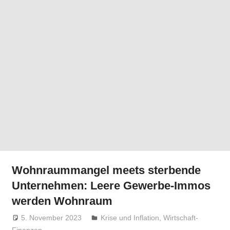
Wohnraummangel meets sterbende
Unternehmen: Leere Gewerbe-Immos
werden Wohnraum
5. November 2023
Niki Vogt
Krise und Inflation
,
Wirtschaft-