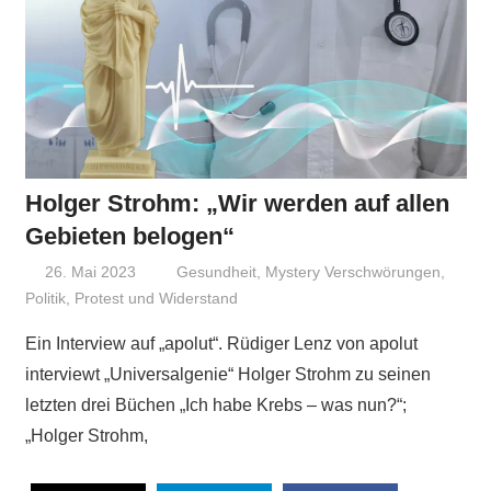
Holger Strohm: „Wir werden auf allen
Gebieten belogen“
26. Mai 2023
Niki Vogt
Gesundheit
,
Mystery Verschwörungen
,
Politik
,
Protest und Widerstand
Ein Interview auf „apolut“. Rüdiger Lenz von apolut
interviewt „Universalgenie“ Holger Strohm zu seinen
letzten drei Büchen „Ich habe Krebs – was nun?“;
„Holger Strohm,