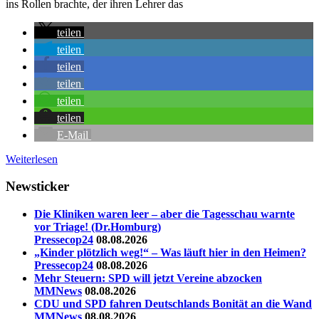
ins Rollen brachte, der ihren Lehrer das
teilen
teilen
teilen
teilen
teilen
teilen
E-Mail
Weiterlesen
Newsticker
Die Kliniken waren leer – aber die Tagesschau warnte
vor Triage! (Dr.Homburg)
Pressecop24
08.08.2026
„Kinder plötzlich weg!“ – Was läuft hier in den Heimen?
Pressecop24
08.08.2026
Mehr Steuern: SPD will jetzt Vereine abzocken
MMNews
08.08.2026
CDU und SPD fahren Deutschlands Bonität an die Wand
MMNews
08.08.2026