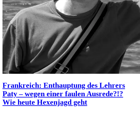
Frankreich: Enthauptung des Lehrers
Paty – wegen einer faulen Ausrede?!?
Wie heute Hexenjagd geht