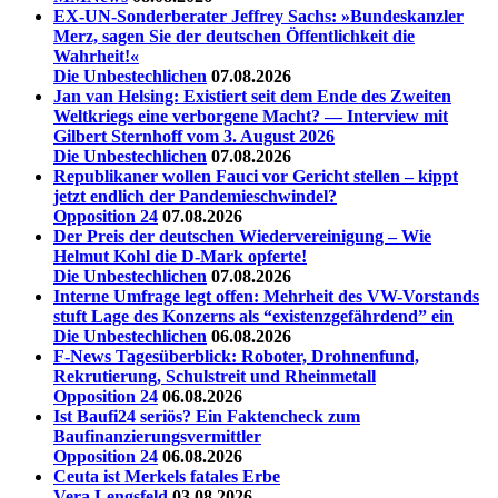
EX-UN-Sonderberater Jeffrey Sachs: »Bundeskanzler
Merz, sagen Sie der deutschen Öffentlichkeit die
Wahrheit!«
Die Unbestechlichen
07.08.2026
Jan van Helsing: Existiert seit dem Ende des Zweiten
Weltkriegs eine verborgene Macht? — Interview mit
Gilbert Sternhoff vom 3. August 2026
Die Unbestechlichen
07.08.2026
Republikaner wollen Fauci vor Gericht stellen – kippt
jetzt endlich der Pandemieschwindel?
Opposition 24
07.08.2026
Der Preis der deutschen Wiedervereinigung – Wie
Helmut Kohl die D‑Mark opferte!
Die Unbestechlichen
07.08.2026
Interne Umfrage legt offen: Mehrheit des VW-Vorstands
stuft Lage des Konzerns als “existenzgefährdend” ein
Die Unbestechlichen
06.08.2026
F-News Tagesüberblick: Roboter, Drohnenfund,
Rekrutierung, Schulstreit und Rheinmetall
Opposition 24
06.08.2026
Ist Baufi24 seriös? Ein Faktencheck zum
Baufinanzierungsvermittler
Opposition 24
06.08.2026
Ceuta ist Merkels fatales Erbe
Vera Lengsfeld
03.08.2026