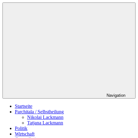
Zum
Schildverlag
Inhalt
springen
Navigation
Startseite
Parchitala / Selbstheilung
Nikolai Lackmann
Tatjana Lackmann
Politik
Wirtschaft