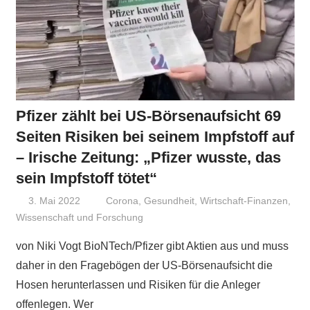
Pfizer zählt bei US-Börsenaufsicht 69
Seiten Risiken bei seinem Impfstoff auf
– Irische Zeitung: „Pfizer wusste, das
sein Impfstoff tötet“
3. Mai 2022
Niki Vogt
Corona
,
Gesundheit
,
Wirtschaft-Finanzen
,
Wissenschaft und Forschung
von Niki Vogt BioNTech/Pfizer gibt Aktien aus und muss
daher in den Fragebögen der US-Börsenaufsicht die
Hosen herunterlassen und Risiken für die Anleger
offenlegen. Wer