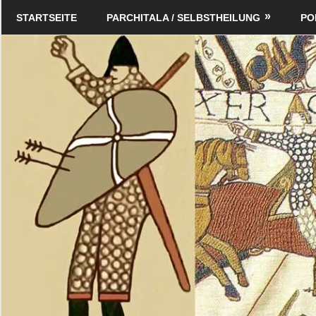
Zum
Schildverlag
STARTSEITE
PARCHITALA / SELBSTHEILUNG
PO
Inhalt
springen