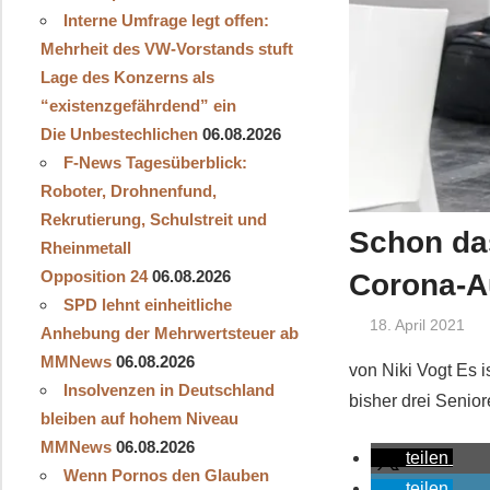
Interne Umfrage legt offen:
Mehrheit des VW-Vorstands stuft
Lage des Konzerns als
“existenzgefährdend” ein
Die Unbestechlichen
06.08.2026
F-News Tagesüberblick:
Roboter, Drohnenfund,
Rekrutierung, Schulstreit und
Schon da
Rheinmetall
Opposition 24
06.08.2026
Corona-Au
SPD lehnt einheitliche
18. April 2021
Anhebung der Mehrwertsteuer ab
MMNews
06.08.2026
von Niki Vogt Es i
Insolvenzen in Deutschland
bisher drei Senior
bleiben auf hohem Niveau
MMNews
06.08.2026
teilen
Wenn Pornos den Glauben
teilen