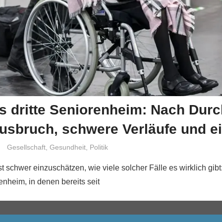
s dritte Seniorenheim: Nach Dur
sbruch, schwere Verläufe und ei
Niki Vogt
Gesellschaft
,
Gesundheit
,
Politik
st schwer einzuschätzen, wie viele solcher Fälle es wirklich gibt
enheim, in denen bereits seit