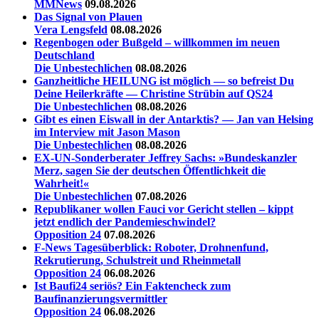
MMNews
09.08.2026
Das Signal von Plauen
Vera Lengsfeld
08.08.2026
Regenbogen oder Bußgeld – willkommen im neuen
Deutschland
Die Unbestechlichen
08.08.2026
Ganzheitliche HEILUNG ist möglich — so befreist Du
Deine Heilerkräfte — Christine Strübin auf QS24
Die Unbestechlichen
08.08.2026
Gibt es einen Eiswall in der Antarktis? — Jan van Helsing
im Interview mit Jason Mason
Die Unbestechlichen
08.08.2026
EX-UN-Sonderberater Jeffrey Sachs: »Bundeskanzler
Merz, sagen Sie der deutschen Öffentlichkeit die
Wahrheit!«
Die Unbestechlichen
07.08.2026
Republikaner wollen Fauci vor Gericht stellen – kippt
jetzt endlich der Pandemieschwindel?
Opposition 24
07.08.2026
F-News Tagesüberblick: Roboter, Drohnenfund,
Rekrutierung, Schulstreit und Rheinmetall
Opposition 24
06.08.2026
Ist Baufi24 seriös? Ein Faktencheck zum
Baufinanzierungsvermittler
Opposition 24
06.08.2026