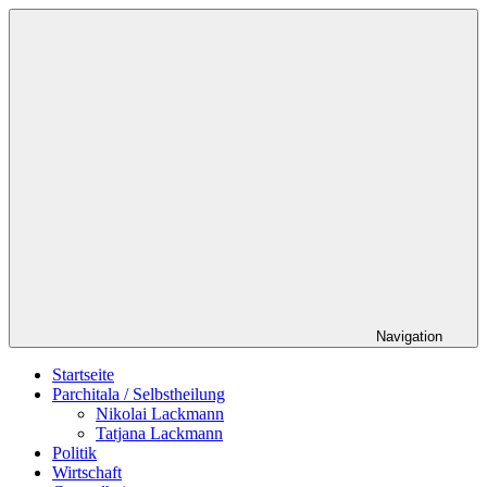
Zum
Schildverlag
Inhalt
springen
Navigation
Startseite
Parchitala / Selbstheilung
Nikolai Lackmann
Tatjana Lackmann
Politik
Wirtschaft