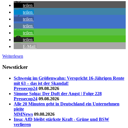
teilen
teilen
teilen
teilen
teilen
teilen
E-Mail
Weiterlesen
Newsticker
Schwesig im Größenwahn: Verspricht 16-Jährigen Rente
mit 63 – das ist der Skandal!
Pressecop24
09.08.2026
Simone Solga: Der Duft der Angst | Folge 228
Pressecop24
09.08.2026
Alle 20 Minuten geht in Deutschland ein Unternehmen
pleite
MMNews
09.08.2026
Insa: AfD bleibt stärkste Kraft - Grüne und BSW
verlieren