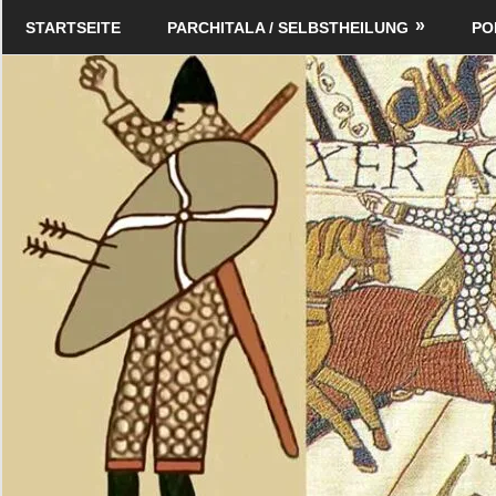
Zum
Schildverlag
STARTSEITE
PARCHITALA / SELBSTHEILUNG
PO
Inhalt
springen