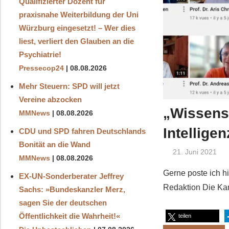
Qualifizierter Dozent für
praxisnahe Weiterbildung der Uni
Würzburg eingesetzt! – Wer dies
liest, verliert den Glauben an die
Psychiatrie!
Pressecop24
08.08.2026
Mehr Steuern: SPD will jetzt
Vereine abzocken
„Wissensc
MMNews
08.08.2026
Intelligen
CDU und SPD fahren Deutschlands
Bonität an die Wand
21. Juni 2021
MMNews
08.08.2026
Gerne poste ich hi
EX-UN-Sonderberater Jeffrey
Redaktion Die Kam
Sachs: »Bundeskanzler Merz,
sagen Sie der deutschen
Öffentlichkeit die Wahrheit!«
teilen