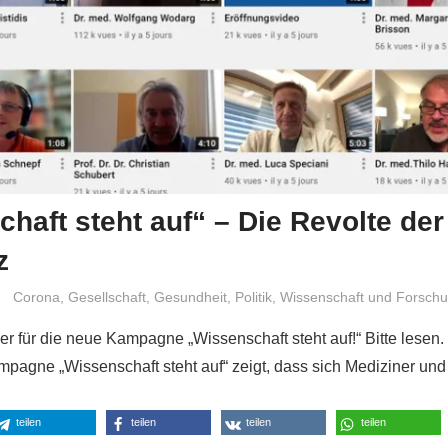
haft steht auf“ – Die Revolte der
z
Niki Vogt
Corona
,
Gesellschaft
,
Gesundheit
,
Politik
,
Wissenschaft und Forsch
er für die neue Kampagne „Wissenschaft steht auf!“ Bitte lesen
pagne „Wissenschaft steht auf“ zeigt, dass sich Mediziner und
teilen
teilen
teilen
teilen