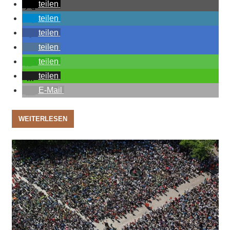
teilen
teilen
teilen
teilen
teilen
teilen
E-Mail
WEITERLESEN