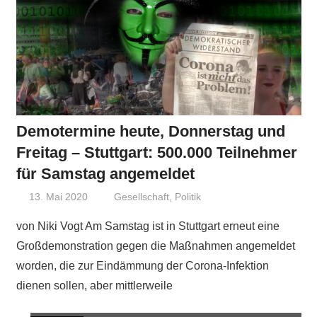
Demotermine heute, Donnerstag und
Freitag – Stuttgart: 500.000 Teilnehmer
für Samstag angemeldet
13. Mai 2020
Niki Vogt
Gesellschaft
,
Politik
von Niki Vogt Am Samstag ist in Stuttgart erneut eine
Großdemonstration gegen die Maßnahmen angemeldet
worden, die zur Eindämmung der Corona-Infektion
dienen sollen, aber mittlerweile