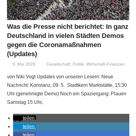
Was die Presse nicht berichtet: In ganz
Deutschland in vielen Städten Demos
gegen die Coronamaßnahmen
(Updates)
9. Mai 2020
Niki Vogt
Gesellschaft
,
Politik
,
Wirtschaft-Finanzen
von Niki Vogt Updates von unseren Lesern: Neue
Nachricht: Konstanz, 09. 5. Stadtkern Marktstätte, 15:30
Uhr (genehmigte Demo) Noch ein Spaziergang: Plauen
Samstag 15 Uhr,
teilen
teilen
teilen