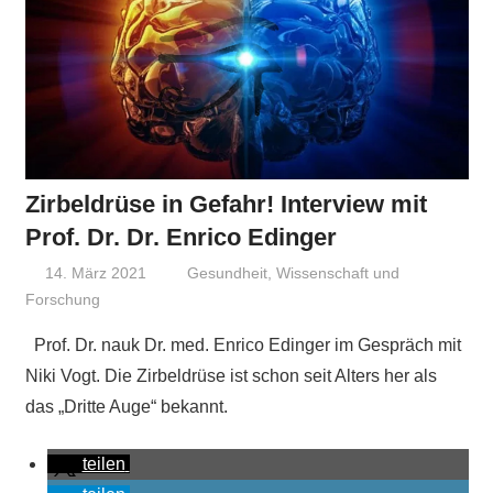
Zirbeldrüse in Gefahr! Interview mit
Prof. Dr. Dr. Enrico Edinger
14. März 2021
Niki Vogt
Gesundheit
,
Wissenschaft und
Forschung
Prof. Dr. nauk Dr. med. Enrico Edinger im Gespräch mit
Niki Vogt. Die Zirbeldrüse ist schon seit Alters her als
das „Dritte Auge“ bekannt.
teilen