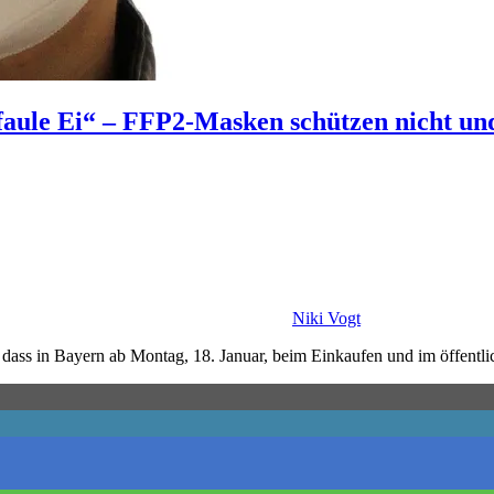
aule Ei“ – FFP2-Masken schützen nicht un
Niki Vogt
, dass in Bayern ab Montag, 18. Januar, beim Einkaufen und im öffe