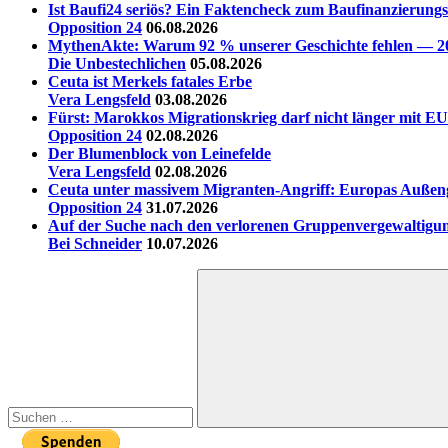
Ist Baufi24 seriös? Ein Faktencheck zum Baufinanzierungs
Opposition 24
06.08.2026
MythenAkte: Warum 92 % unserer Geschichte fehlen — 20 
Die Unbestechlichen
05.08.2026
Ceuta ist Merkels fatales Erbe
Vera Lengsfeld
03.08.2026
Fürst: Marokkos Migrationskrieg darf nicht länger mit EU
Opposition 24
02.08.2026
Der Blumenblock von Leinefelde
Vera Lengsfeld
02.08.2026
Ceuta unter massivem Migranten-Angriff: Europas Außen
Opposition 24
31.07.2026
Auf der Suche nach den verlorenen Gruppenvergewaltigu
Bei Schneider
10.07.2026
Suchen
nach:
Suchen