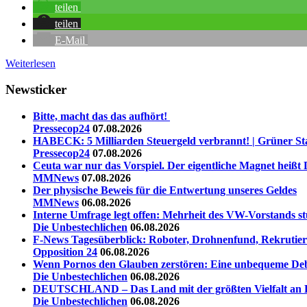
teilen
teilen
E-Mail
Weiterlesen
Newsticker
Bitte, macht das das aufhört!
Pressecop24
07.08.2026
HABECK: 5 Milliarden Steuergeld verbrannt! | Grüner St
Pressecop24
07.08.2026
Ceuta war nur das Vorspiel. Der eigentliche Magnet heißt 
MMNews
07.08.2026
Der physische Beweis für die Entwertung unseres Geldes
MMNews
06.08.2026
Interne Umfrage legt offen: Mehrheit des VW-Vorstands st
Die Unbestechlichen
06.08.2026
F-News Tagesüberblick: Roboter, Drohnenfund, Rekrutieru
Opposition 24
06.08.2026
Wenn Pornos den Glauben zerstören: Eine unbequeme Deb
Die Unbestechlichen
06.08.2026
DEUTSCHLAND – Das Land mit der größten Vielfalt an La
Die Unbestechlichen
06.08.2026