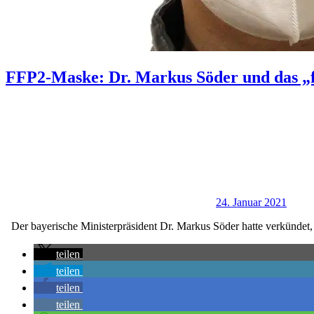
FFP2-Maske: Dr. Markus Söder und das „f
24. Januar 2021
Der bayerische Ministerpräsident Dr. Markus Söder hatte verkündet
teilen
teilen
teilen
teilen