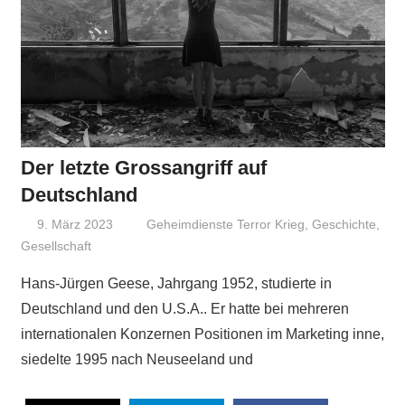
Der letzte Grossangriff auf
Deutschland
9. März 2023
Niki Vogt
Geheimdienste Terror Krieg
,
Geschichte
,
Gesellschaft
Hans-Jürgen Geese, Jahrgang 1952, studierte in
Deutschland und den U.S.A.. Er hatte bei mehreren
internationalen Konzernen Positionen im Marketing inne,
siedelte 1995 nach Neuseeland und