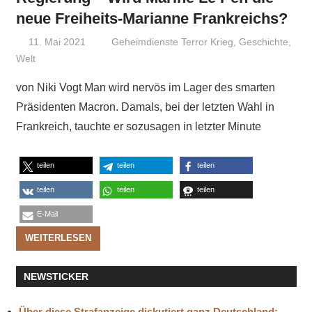
neue Freiheits-Marianne Frankreichs?
11. Mai 2021
Niki Vogt
Geheimdienste Terror Krieg
,
Geschichte
,
Welt
von Niki Vogt Man wird nervös im Lager des smarten
Präsidenten Macron. Damals, bei der letzten Wahl in
Frankreich, tauchte er sozusagen in letzter Minute
teilen
teilen
teilen
teilen
teilen
teilen
E-Mail
WEITERLESEN
NEWSTICKER
Über diese Strafanzeige diskutiert ganz Deutschland: