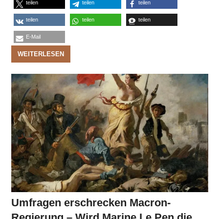
teilen
teilen
teilen
teilen
teilen
teilen
E-Mail
WEITERLESEN
Umfragen erschrecken Macron-
Regierung – Wird Marine Le Pen die