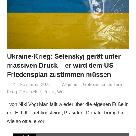
Ukraine-Krieg: Selenskyj gerät unter
massiven Druck – er wird dem US-
Friedensplan zustimmen müssen
21. November 2025
Niki Vogt
Allgemein
,
Geheimdienste Terror
Krieg
,
Geschichte
,
Politik
,
Welt
von Niki Vogt Man fällt wieder über die eigenen Füße in
der EU. Ihr Lieblingsfeind, Präsident Donald Trump hat
wie so oft alle vor