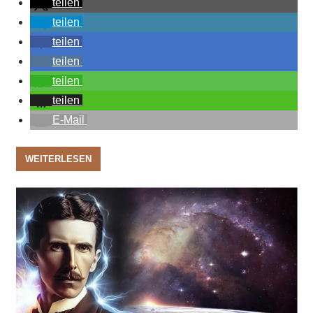
teilen
teilen
teilen
teilen
teilen
teilen
E-Mail
WEITERLESEN