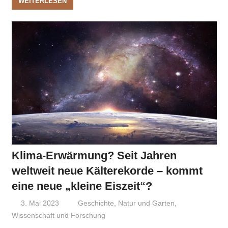
WEITERLESEN
Klima-Erwärmung? Seit Jahren
weltweit neue Kälterekorde – kommt
eine neue „kleine Eiszeit“?
3. Mai 2023
Niki Vogt
Geschichte
,
Natur und Garten
,
Wissenschaft und Forschung