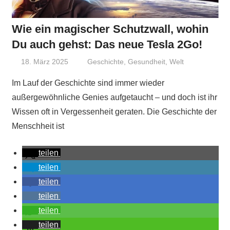
Wie ein magischer Schutzwall, wohin
Du auch gehst: Das neue Tesla 2Go!
18. März 2025
Niki Vogt
Geschichte
,
Gesundheit
,
Welt
Im Lauf der Geschichte sind immer wieder
außergewöhnliche Genies aufgetaucht – und doch ist ihr
Wissen oft in Vergessenheit geraten. Die Geschichte der
Menschheit ist
teilen
teilen
teilen
teilen
teilen
teilen