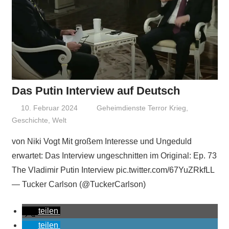
Das Putin Interview auf Deutsch
10. Februar 2024
Niki Vogt
Geheimdienste Terror Krieg
,
Geschichte
,
Welt
von Niki Vogt Mit großem Interesse und Ungeduld
erwartet: Das Interview ungeschnitten im Original: Ep. 73
The Vladimir Putin Interview pic.twitter.com/67YuZRkfLL
— Tucker Carlson (@TuckerCarlson)
teilen
teilen