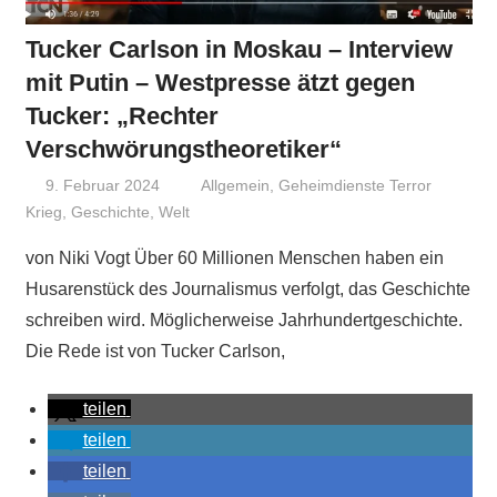
Tucker Carlson in Moskau – Interview
mit Putin – Westpresse ätzt gegen
Tucker: „Rechter
Verschwörungstheoretiker“
9. Februar 2024
Niki Vogt
Allgemein
,
Geheimdienste Terror
Krieg
,
Geschichte
,
Welt
von Niki Vogt Über 60 Millionen Menschen haben ein
Husarenstück des Journalismus verfolgt, das Geschichte
schreiben wird. Möglicherweise Jahrhundertgeschichte.
Die Rede ist von Tucker Carlson,
teilen
teilen
teilen