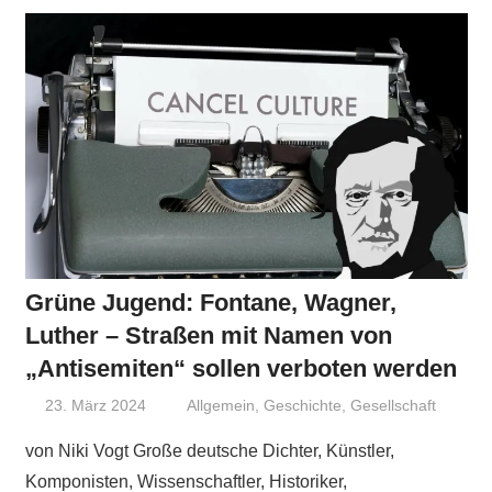
Grüne Jugend: Fontane, Wagner,
Luther – Straßen mit Namen von
„Antisemiten“ sollen verboten werden
23. März 2024
Niki Vogt
Allgemein
,
Geschichte
,
Gesellschaft
von Niki Vogt Große deutsche Dichter, Künstler,
Komponisten, Wissenschaftler, Historiker,