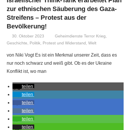
Israelischer Think-Tank erarbeitet Plan
zur ethnischen Säuberung des Gaza-
Streifens – Protest aus der
Bevölkerung!
30. Oktober 2023
Niki Vogt
Geheimdienste Terror Krieg
,
Geschichte
,
Politik
,
Protest und Widerstand
,
Welt
von Niki Vogt Es ist ein Merkmal unserer Zeit, dass es
nur noch schwarz und weiß gibt. Ob es der Ukraine
Konflikt ist, wo man
teilen
teilen
teilen
teilen
teilen
teilen