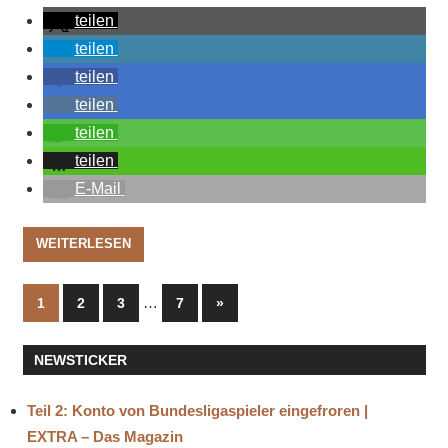
teilen
teilen
teilen
teilen
teilen
teilen
E-Mail
WEITERLESEN
Seitennummerierung
…
Nächste
1
2
3
7
»
Beiträge
der
NEWSTICKER
Beiträge
Teil 2: Konto von Bundesligaspieler eingefroren |
EXTRA – Das Magazin