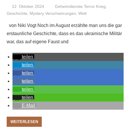
12. Oktober 2024
Niki Vogt
Geheimdienste Terror Krieg
,
Geschichte
,
Mystery Verschwörungen
,
Welt
von Niki Vogt Noch im August erzählte man uns die gar
erstaunliche Geschichte, dass es das ukrainische Militär
war, das auf eigene Faust und
teilen
teilen
teilen
teilen
teilen
teilen
E-Mail
WEITERLESEN