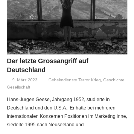
Der letzte Grossangriff auf
Deutschland
9. März 2023
Niki Vogt
Geheimdienste Terror Krieg
,
Geschichte
,
Gesellschaft
Hans-Jürgen Geese, Jahrgang 1952, studierte in
Deutschland und den U.S.A.. Er hatte bei mehreren
internationalen Konzernen Positionen im Marketing inne,
siedelte 1995 nach Neuseeland und