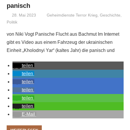
panisch
28. Mai 2023
Niki Vogt
Geheimdienste Terror Krieg
,
Geschichte
,
Politik
von Niki Vogt Panische Flucht aus Bachmut Im Internet
gibt es Video aus einem Fahrzeug der ukrainischen
Einheit „Kholodnyi Yar“ (kaltes Jahr) die panisch und
teilen
teilen
teilen
teilen
teilen
teilen
E-Mail