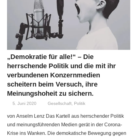
„Demokratie für alle!“ – Die
herrschende Politik und die mit ihr
verbundenen Konzernmedien
scheitern beim Versuch, ihre
Meinungshoheit zu sichern.
5. Juni 2020
Niki Vogt
Gesellschaft
,
Politik
von Anselm Lenz Das Kartell aus herrschender Politik
und meinungsführenden Medien gerät in der Corona-
Krise ins Wanken. Die demokatische Bewegung gegen