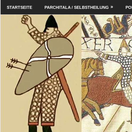
Zum
Schildverlag
STARTSEITE
PARCHITALA / SELBSTHEILUNG
PO
Inhalt
springen