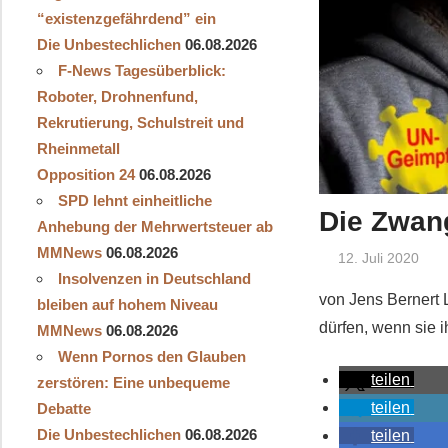
“existenzgefährdend” ein
Die Unbestechlichen
06.08.2026
F-News Tagesüberblick:
Roboter, Drohnenfund,
Rekrutierung, Schulstreit und
Rheinmetall
Opposition 24
06.08.2026
SPD lehnt einheitliche
Die Zwan
Anhebung der Mehrwertsteuer ab
MMNews
06.08.2026
12. Juli 2020
Insolvenzen in Deutschland
von Jens Bernert 
bleiben auf hohem Niveau
dürfen, wenn sie 
MMNews
06.08.2026
Wenn Pornos den Glauben
teilen
zerstören: Eine unbequeme
teilen
Debatte
Die Unbestechlichen
06.08.2026
teilen