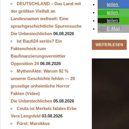
DEUTSCHLAND – Das Land mit
teilen
der größten Vielfalt an
teilen
Landesnamen weltweit: Eine
teilen
sprachgeschichtliche Spurensuche
E-Mail
Die Unbestechlichen
06.08.2026
Ist Baufi24 seriös? Ein
WEITERLESEN
Faktencheck zum
Baufinanzierungsvermittler
Opposition 24
06.08.2026
MythenAkte: Warum 92 %
unserer Geschichte fehlen — 20
gruselige unheimliche Horror
Fakten (Video)
Die Unbestechlichen
05.08.2026
Ceuta ist Merkels fatales Erbe
Vera Lengsfeld
03.08.2026
Fürst: Marokkos