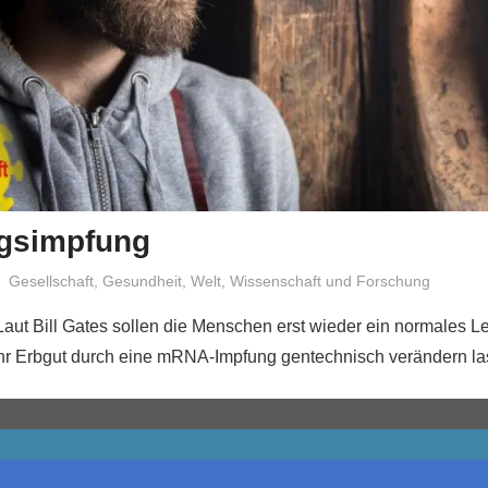
gsimpfung
Niki Vogt
Gesellschaft
,
Gesundheit
,
Welt
,
Wissenschaft und Forschung
Laut Bill Gates sollen die Menschen erst wieder ein normales L
ihr Erbgut durch eine mRNA-Impfung gentechnisch verändern la