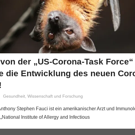
 von der „US-Corona-Task Force“
te die Entwicklung des neuen Cor
!
Niki Vogt
Gesundheit
,
Wissenschaft und Forschung
 Anthony Stephen Fauci ist ein amerikanischer Arzt und Immunolo
National Institute of Allergy and Infectious