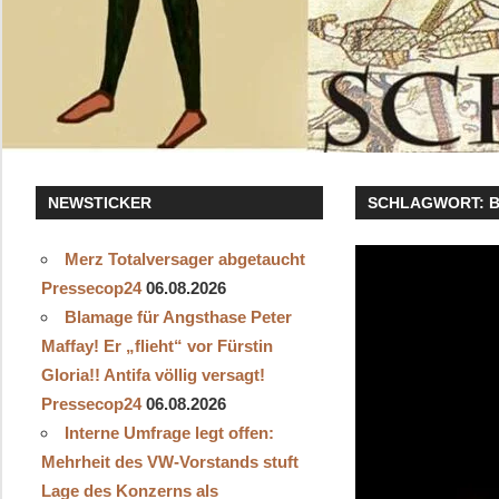
NEWSTICKER
SCHLAGWORT:
B
Merz Totalversager abgetaucht
Pressecop24
06.08.2026
Blamage für Angsthase Peter
Maffay! Er „flieht“ vor Fürstin
Gloria!! Antifa völlig versagt!
Pressecop24
06.08.2026
Interne Umfrage legt offen:
Mehrheit des VW-Vorstands stuft
Lage des Konzerns als