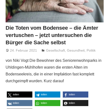
Die Toten vom Bodensee – die Ämter
vertuschen – jetzt untersuchen die
Bürger die Sache selbst
24. Februar 2021
Niki Vogt
Gesellschaft
,
Gesundheit
,
Politik
von Niki Vogt Die Bewohner des Seniorenwohnparks in
Uhldingen-Mühlhofen waren die ersten Alten im
Bodenseekreis, die in einer Impfaktion fast komplett
durchgeimpft wurden. Kurz darauf
teilen
teilen
teilen
teilen
teilen
teilen