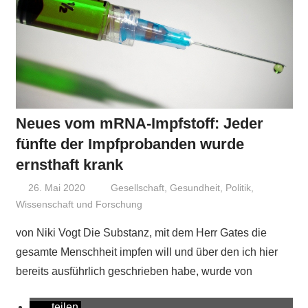
Neues vom mRNA-Impfstoff: Jeder
fünfte der Impfprobanden wurde
ernsthaft krank
26. Mai 2020
Niki Vogt
Gesellschaft
,
Gesundheit
,
Politik
,
Wissenschaft und Forschung
von Niki Vogt Die Substanz, mit dem Herr Gates die
gesamte Menschheit impfen will und über den ich hier
bereits ausführlich geschrieben habe, wurde von
teilen