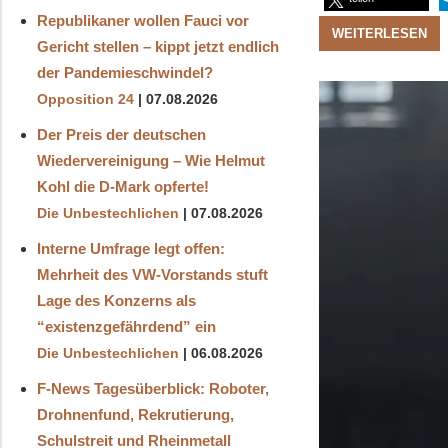
Republikaner wollen Fauci vor
WEITERLESEN
Gericht stellen – kippt jetzt endlich
der Pandemieschwindel?
Opposition 24
07.08.2026
Der Preis der deutschen
Wiedervereinigung – Wie Helmut
Kohl die D‑Mark opferte!
Die Unbestechlichen
07.08.2026
Interne Umfrage legt offen:
Mehrheit des VW-Vorstands stuft
Lage des Konzerns als
“existenzgefährdend” ein
Die Unbestechlichen
06.08.2026
F-News Tagesüberblick: Roboter,
Drohnenfund, Rekrutierung,
Schulstreit und Rheinmetall