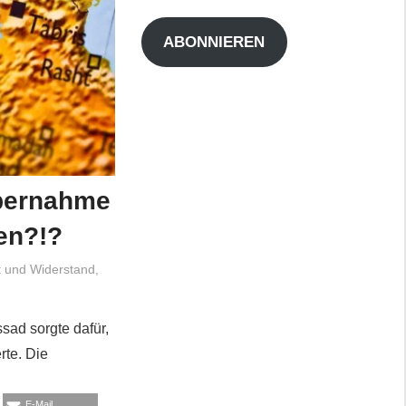
Adresse
ABONNIEREN
Übernahme
en?!?
t und Widerstand
,
ssad sorgte dafür,
rte. Die
E-Mail