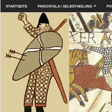
Zum
Schildverlag
STARTSEITE
PARCHITALA / SELBSTHEILUNG
PO
Inhalt
springen