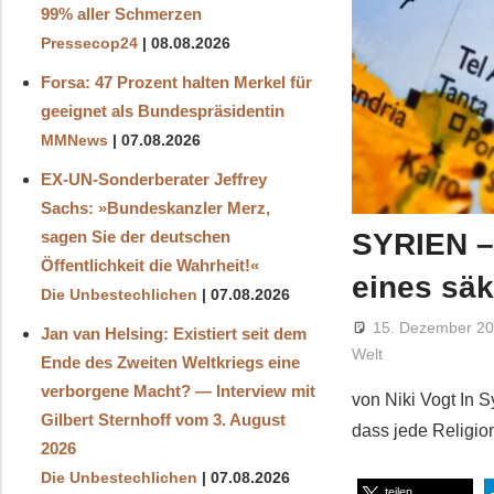
99% aller Schmerzen
Pressecop24
08.08.2026
Forsa: 47 Prozent halten Merkel für
geeignet als Bundespräsidentin
MMNews
07.08.2026
EX-UN-Sonderberater Jeffrey
Sachs: »Bundeskanzler Merz,
SYRIEN – 
sagen Sie der deutschen
Öffentlichkeit die Wahrheit!«
eines säk
Die Unbestechlichen
07.08.2026
15. Dezember 2
Jan van Helsing: Existiert seit dem
Welt
Ende des Zweiten Weltkriegs eine
verborgene Macht? — Interview mit
von Niki Vogt In S
Gilbert Sternhoff vom 3. August
dass jede Religion
2026
Die Unbestechlichen
07.08.2026
teilen