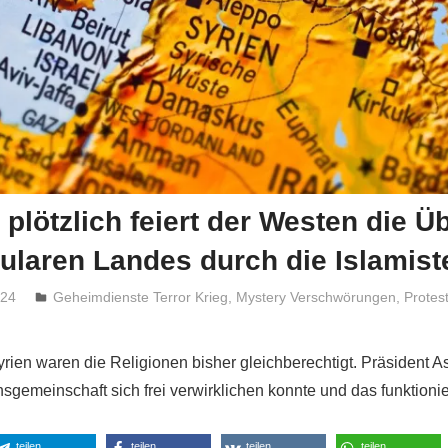
plötzlich feiert der Westen die 
ularen Landes durch die Islamist
024
Niki Vogt
Geheimdienste Terror Krieg
,
Mystery Verschwörungen
,
Protes
yrien waren die Religionen bisher gleichberechtigt. Präsident A
sgemeinschaft sich frei verwirklichen konnte und das funktionie
teilen
teilen
teilen
teilen