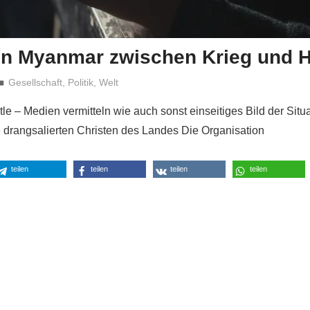
 in Myanmar zwischen Krieg und 
Niki Vogt
Gesellschaft
,
Politik
,
Welt
le – Medien vermitteln wie auch sonst einseitiges Bild der Situ
ie drangsalierten Christen des Landes Die Organisation
teilen
teilen
teilen
teilen