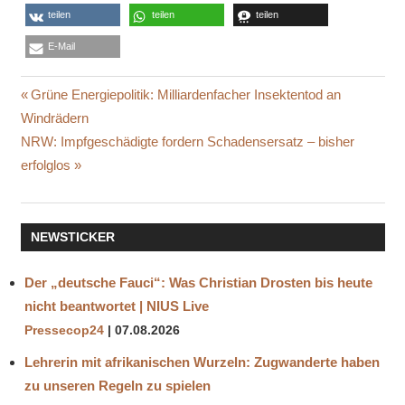
teilen
teilen
teilen
E-Mail
CHRISTEN
Beitragsnavigation
Vorheriger
Grüne Energiepolitik: Milliardenfacher Insektentod an
DRANGSALIEREN
Beitrag:
Windrädern
ISLAMISTEN
Nächster
NRW: Impfgeschädigte fordern Schadensersatz – bisher
MYANMAR
Beitrag:
erfolglos
OPEN
DOORS
ROHINGYA
NEWSTICKER
VERFOLGUNG
Der „deutsche Fauci“: Was Christian Drosten bis heute
nicht beantwortet | NIUS Live
Pressecop24
07.08.2026
Lehrerin mit afrikanischen Wurzeln: Zugwanderte haben
zu unseren Regeln zu spielen