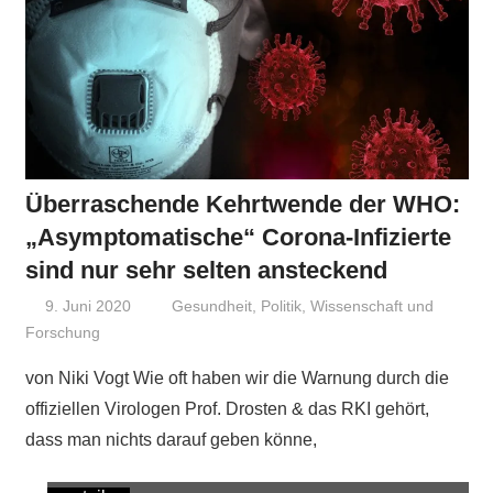
Überraschende Kehrtwende der WHO:
„Asymptomatische“ Corona-Infizierte
sind nur sehr selten ansteckend
9. Juni 2020
Niki Vogt
Gesundheit
,
Politik
,
Wissenschaft und
Forschung
von Niki Vogt Wie oft haben wir die Warnung durch die
offiziellen Virologen Prof. Drosten & das RKI gehört,
dass man nichts darauf geben könne,