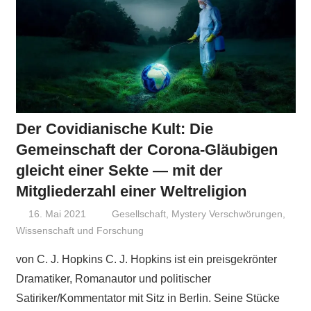
Der Covidianische Kult: Die
Gemeinschaft der Corona-Gläubigen
gleicht einer Sekte — mit der
Mitgliederzahl einer Weltreligion
16. Mai 2021
Niki Vogt
Gesellschaft
,
Mystery Verschwörungen
,
Wissenschaft und Forschung
von C. J. Hopkins C. J. Hopkins ist ein preisgekrönter
Dramatiker, Romanautor und politischer
Satiriker/Kommentator mit Sitz in Berlin. Seine Stücke