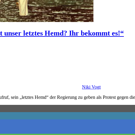
lt unser letztes Hemd? Ihr bekommt es!“
Niki Vogt
fruf, sein „letztes Hemd“ der Regierung zu geben als Protest gegen di