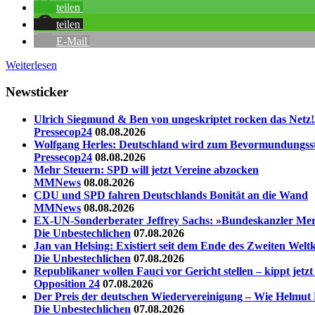
teilen
teilen
E-Mail
Weiterlesen
Newsticker
Ulrich Siegmund & Ben von ungeskriptet rocken das Netz!
Pressecop24
08.08.2026
Wolfgang Herles: Deutschland wird zum Bevormundungss
Pressecop24
08.08.2026
Mehr Steuern: SPD will jetzt Vereine abzocken
MMNews
08.08.2026
CDU und SPD fahren Deutschlands Bonität an die Wand
MMNews
08.08.2026
EX-UN-Sonderberater Jeffrey Sachs: »Bundeskanzler Merz,
Die Unbestechlichen
07.08.2026
Jan van Helsing: Existiert seit dem Ende des Zweiten Welt
Die Unbestechlichen
07.08.2026
Republikaner wollen Fauci vor Gericht stellen – kippt jet
Opposition 24
07.08.2026
Der Preis der deutschen Wiedervereinigung – Wie Helmut 
Die Unbestechlichen
07.08.2026