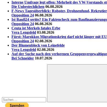
Interne Umfrage legt offen: Mehrheit des VW-Vorstands st
Die Unbestechlichen
06.08.2026
F-News Tagesüberblick: Roboter, Drohnenfund, Rekrutieru
Opposition 24
06.08.2026
Ist Baufi24 seriös? Ein Faktencheck zum Baufinanzierungs
Opposition 24
06.08.2026
Ceuta ist Merkels fatales Erbe
Vera Lengsfeld
03.08.2026
Fürst: Marokkos Migrationskrieg darf nicht länger mit EU
Opposition 24
02.08.2026
Der Blumenblock von Leinefelde
Vera Lengsfeld
02.08.2026
Auf der Suche nach den verlorenen Gruppenvergewaltigu
Bei Schneider
10.07.2026
Suchen
nach:
Suchen