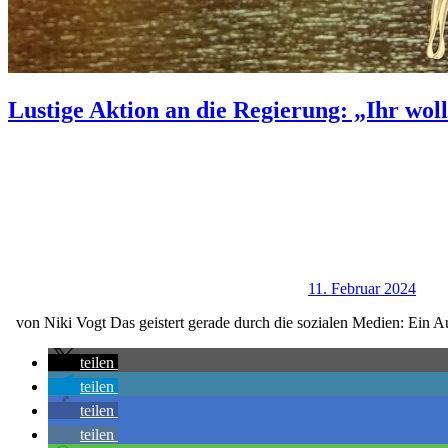
Lustige Aktion an die Regierung: „Ihr wol
11. Februar 2024
von Niki Vogt Das geistert gerade durch die sozialen Medien: Ein Au
teilen
teilen
teilen
teilen