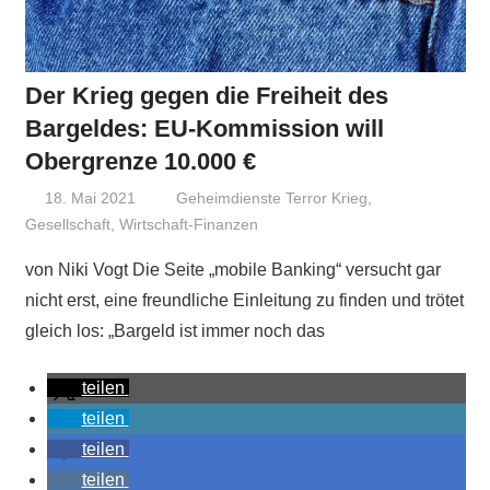
Der Krieg gegen die Freiheit des
Bargeldes: EU-Kommission will
Obergrenze 10.000 €
18. Mai 2021
Niki Vogt
Geheimdienste Terror Krieg
,
Gesellschaft
,
Wirtschaft-Finanzen
von Niki Vogt Die Seite „mobile Banking“ versucht gar
nicht erst, eine freundliche Einleitung zu finden und trötet
gleich los: „Bargeld ist immer noch das
teilen
teilen
teilen
teilen