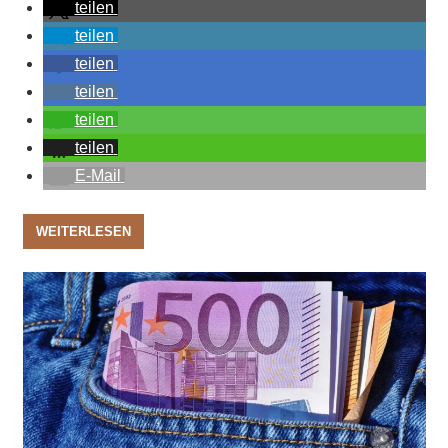
teilen
teilen
teilen
teilen
teilen
teilen
E-Mail
WEITERLESEN