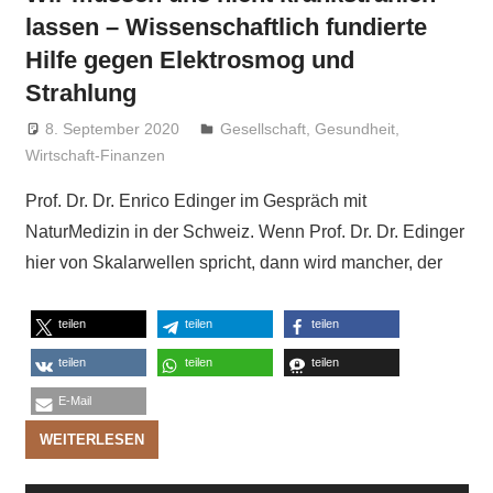
lassen – Wissenschaftlich fundierte
Hilfe gegen Elektrosmog und
Strahlung
8. September 2020
Niki Vogt
Gesellschaft
,
Gesundheit
,
Wirtschaft-Finanzen
Prof. Dr. Dr. Enrico Edinger im Gespräch mit
NaturMedizin in der Schweiz. Wenn Prof. Dr. Dr. Edinger
hier von Skalarwellen spricht, dann wird mancher, der
teilen
teilen
teilen
teilen
teilen
teilen
E-Mail
WEITERLESEN