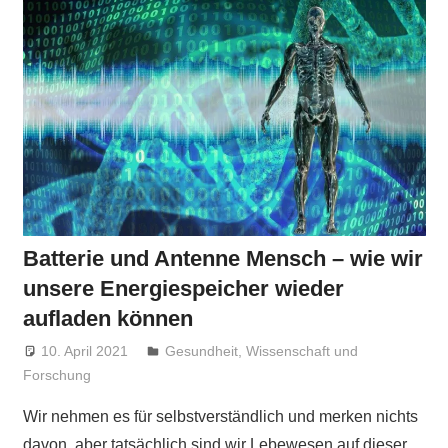
Batterie und Antenne Mensch – wie wir
unsere Energiespeicher wieder
aufladen können
10. April 2021
Niki Vogt
Gesundheit
,
Wissenschaft und
Forschung
Wir nehmen es für selbstverständlich und merken nichts
davon, aber tatsächlich sind wir Lebewesen auf dieser