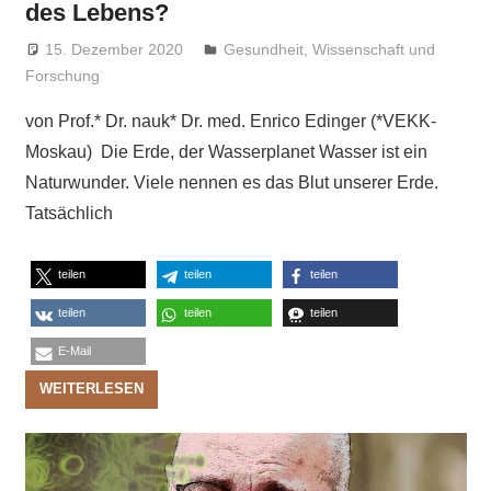
des Lebens?
15. Dezember 2020
Niki Vogt
Gesundheit
,
Wissenschaft und
Forschung
von Prof.* Dr. nauk* Dr. med. Enrico Edinger (*VEKK-
Moskau) Die Erde, der Wasserplanet Wasser ist ein
Naturwunder. Viele nennen es das Blut unserer Erde.
Tatsächlich
teilen
teilen
teilen
teilen
teilen
teilen
E-Mail
WEITERLESEN