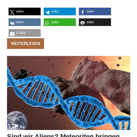
teilen
teilen
teilen
teilen
teilen
teilen
E-Mail
WEITERLESEN
Sind wir Aliens? Meteoriten bringen