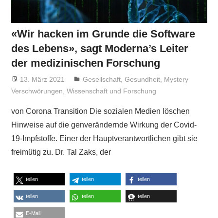
«Wir hacken im Grunde die Software
des Lebens», sagt Moderna’s Leiter
der medizinischen Forschung
13. März 2021
Niki Vogt
Gesellschaft
,
Gesundheit
,
Mystery
Verschwörungen
,
Wissenschaft und Forschung
von Corona Transition Die sozialen Medien löschen
Hinweise auf die genverändernde Wirkung der Covid-
19-Impfstoffe. Einer der Hauptverantwortlichen gibt sie
freimütig zu. Dr. Tal Zaks, der
teilen
teilen
teilen
teilen
teilen
teilen
E-Mail