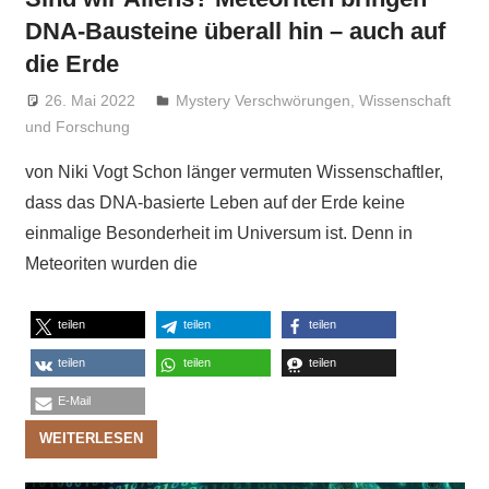
DNA-Bausteine überall hin – auch auf
die Erde
26. Mai 2022
Niki Vogt
Mystery Verschwörungen
,
Wissenschaft
und Forschung
von Niki Vogt Schon länger vermuten Wissenschaftler,
dass das DNA-basierte Leben auf der Erde keine
einmalige Besonderheit im Universum ist. Denn in
Meteoriten wurden die
teilen
teilen
teilen
teilen
teilen
teilen
E-Mail
WEITERLESEN