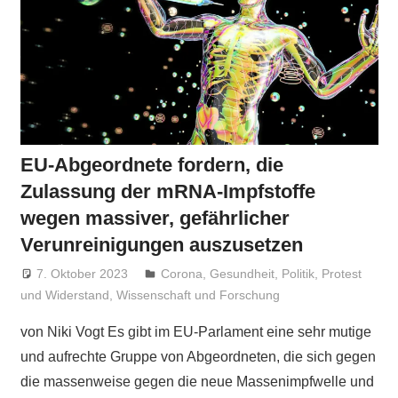
EU-Abgeordnete fordern, die
Zulassung der mRNA-Impfstoffe
wegen massiver, gefährlicher
Verunreinigungen auszusetzen
7. Oktober 2023
Niki Vogt
Corona
,
Gesundheit
,
Politik
,
Protest
und Widerstand
,
Wissenschaft und Forschung
von Niki Vogt Es gibt im EU-Parlament eine sehr mutige
und aufrechte Gruppe von Abgeordneten, die sich gegen
die massenweise gegen die neue Massenimpfwelle und