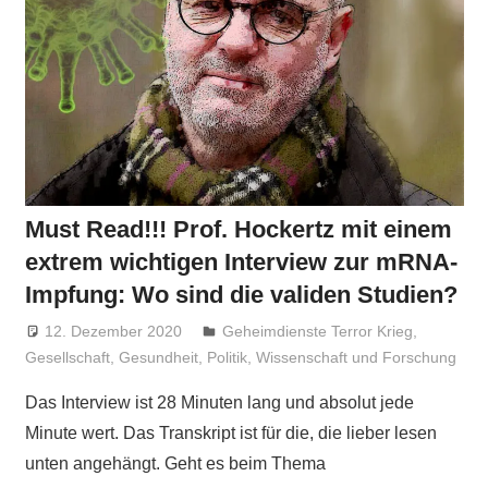
Must Read!!! Prof. Hockertz mit einem
extrem wichtigen Interview zur mRNA-
Impfung: Wo sind die validen Studien?
12. Dezember 2020
Niki Vogt
Geheimdienste Terror Krieg
,
Gesellschaft
,
Gesundheit
,
Politik
,
Wissenschaft und Forschung
Das Interview ist 28 Minuten lang und absolut jede
Minute wert. Das Transkript ist für die, die lieber lesen
unten angehängt. Geht es beim Thema