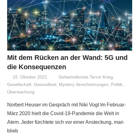
Mit dem Rücken an der Wand: 5G und
die Konsequenzen
15. Oktober 2021
Niki Vogt
Geheimdienste Terror Krieg
,
Gesellschaft
,
Gesundheit
,
Mystery Verschwörungen
,
Politik
,
Überwachung
Norbert Heuser im Gespräch mit Niki Vogt Im Februar-
März 2020 hielt die Covid-19-Pandemie die Welt in
Atem. Jeder fürchtete sich vor einer Ansteckung, man
blieb