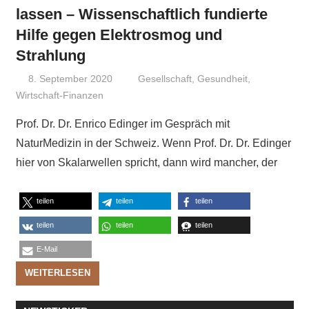
lassen – Wissenschaftlich fundierte
Hilfe gegen Elektrosmog und
Strahlung
8. September 2020
Niki Vogt
Gesellschaft
,
Gesundheit
,
Wirtschaft-Finanzen
Prof. Dr. Dr. Enrico Edinger im Gespräch mit
NaturMedizin in der Schweiz. Wenn Prof. Dr. Dr. Edinger
hier von Skalarwellen spricht, dann wird mancher, der
teilen
teilen
teilen
teilen
teilen
teilen
E-Mail
WEITERLESEN