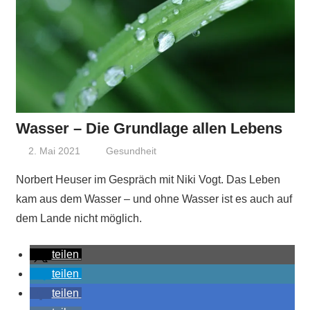
Wasser – Die Grundlage allen Lebens
2. Mai 2021
Niki Vogt
Gesundheit
Norbert Heuser im Gespräch mit Niki Vogt. Das Leben
kam aus dem Wasser – und ohne Wasser ist es auch auf
dem Lande nicht möglich.
teilen
teilen
teilen