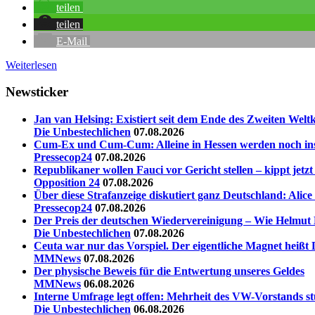
teilen
teilen
E-Mail
Weiterlesen
Newsticker
Jan van Helsing: Existiert seit dem Ende des Zweiten Welt
Die Unbestechlichen
07.08.2026
Cum-Ex und Cum-Cum: Alleine in Hessen werden noch insg
Pressecop24
07.08.2026
Republikaner wollen Fauci vor Gericht stellen – kippt jet
Opposition 24
07.08.2026
Über diese Strafanzeige diskutiert ganz Deutschland: Alic
Pressecop24
07.08.2026
Der Preis der deutschen Wiedervereinigung – Wie Helmut 
Die Unbestechlichen
07.08.2026
Ceuta war nur das Vorspiel. Der eigentliche Magnet heißt 
MMNews
07.08.2026
Der physische Beweis für die Entwertung unseres Geldes
MMNews
06.08.2026
Interne Umfrage legt offen: Mehrheit des VW-Vorstands st
Die Unbestechlichen
06.08.2026