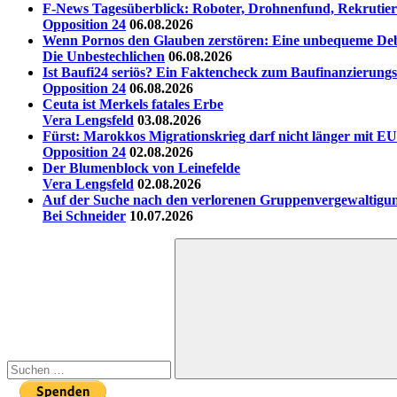
F-News Tagesüberblick: Roboter, Drohnenfund, Rekrutieru
Opposition 24
06.08.2026
Wenn Pornos den Glauben zerstören: Eine unbequeme Deb
Die Unbestechlichen
06.08.2026
Ist Baufi24 seriös? Ein Faktencheck zum Baufinanzierungs
Opposition 24
06.08.2026
Ceuta ist Merkels fatales Erbe
Vera Lengsfeld
03.08.2026
Fürst: Marokkos Migrationskrieg darf nicht länger mit EU
Opposition 24
02.08.2026
Der Blumenblock von Leinefelde
Vera Lengsfeld
02.08.2026
Auf der Suche nach den verlorenen Gruppenvergewaltigu
Bei Schneider
10.07.2026
Suchen
nach:
Suchen