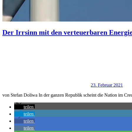
Der Irrsinn mit den verteuerbaren Energi
23. Februar 2021
von Stefan Doliwa In der ganzen Republik scheint die Nation im Cred
teilen
teilen
teilen
teilen