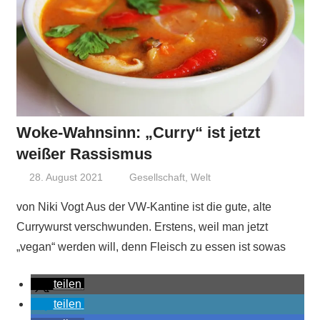
Woke-Wahnsinn: „Curry“ ist jetzt
weißer Rassismus
28. August 2021
Niki Vogt
Gesellschaft
,
Welt
von Niki Vogt Aus der VW-Kantine ist die gute, alte
Currywurst verschwunden. Erstens, weil man jetzt
„vegan“ werden will, denn Fleisch zu essen ist sowas
teilen
teilen