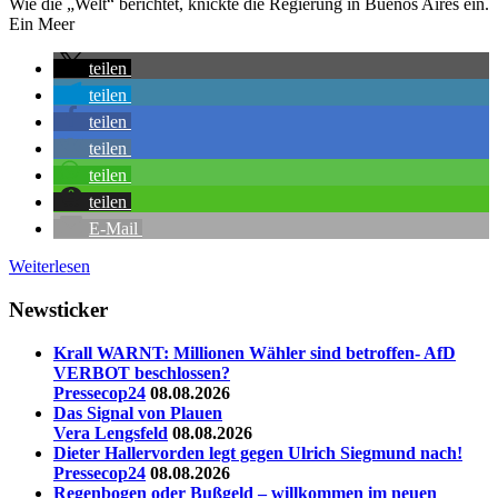
Wie die „Welt“ berichtet, knickte die Regierung in Buenos Aires ein.
Ein Meer
teilen
teilen
teilen
teilen
teilen
teilen
E-Mail
Weiterlesen
Newsticker
Krall WARNT: Millionen Wähler sind betroffen- AfD
VERBOT beschlossen?
Pressecop24
08.08.2026
Das Signal von Plauen
Vera Lengsfeld
08.08.2026
Dieter Hallervorden legt gegen Ulrich Siegmund nach!
Pressecop24
08.08.2026
Regenbogen oder Bußgeld – willkommen im neuen