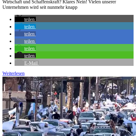
Wirtschaft und Schaffenskraft? Klares Nein! Vielen unserer
Unternehmen wird seit nunmehr knapp
teilen
teilen
teilen
teilen
teilen
teilen
E-Mail
Weiterlesen