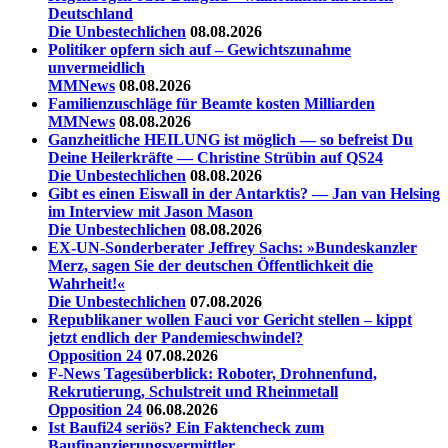
Deutschland
Die Unbestechlichen
08.08.2026
Politiker opfern sich auf – Gewichtszunahme
unvermeidlich
MMNews
08.08.2026
Familienzuschläge für Beamte kosten Milliarden
MMNews
08.08.2026
Ganzheitliche HEILUNG ist möglich — so befreist Du
Deine Heilerkräfte — Christine Strübin auf QS24
Die Unbestechlichen
08.08.2026
Gibt es einen Eiswall in der Antarktis? — Jan van Helsing
im Interview mit Jason Mason
Die Unbestechlichen
08.08.2026
EX-UN-Sonderberater Jeffrey Sachs: »Bundeskanzler
Merz, sagen Sie der deutschen Öffentlichkeit die
Wahrheit!«
Die Unbestechlichen
07.08.2026
Republikaner wollen Fauci vor Gericht stellen – kippt
jetzt endlich der Pandemieschwindel?
Opposition 24
07.08.2026
F-News Tagesüberblick: Roboter, Drohnenfund,
Rekrutierung, Schulstreit und Rheinmetall
Opposition 24
06.08.2026
Ist Baufi24 seriös? Ein Faktencheck zum
Baufinanzierungsvermittler