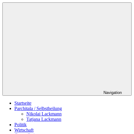
Zum
Schildverlag
Inhalt
springen
Navigation
Startseite
Parchitala / Selbstheilung
Nikolai Lackmann
Tatjana Lackmann
Politik
Wirtschaft