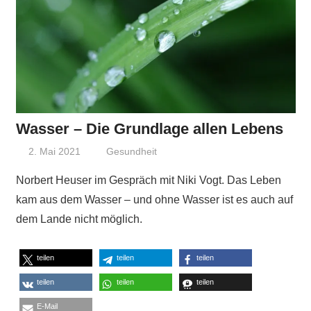
Wasser – Die Grundlage allen Lebens
2. Mai 2021
Niki Vogt
Gesundheit
Norbert Heuser im Gespräch mit Niki Vogt. Das Leben
kam aus dem Wasser – und ohne Wasser ist es auch auf
dem Lande nicht möglich.
teilen
teilen
teilen
teilen
teilen
teilen
E-Mail