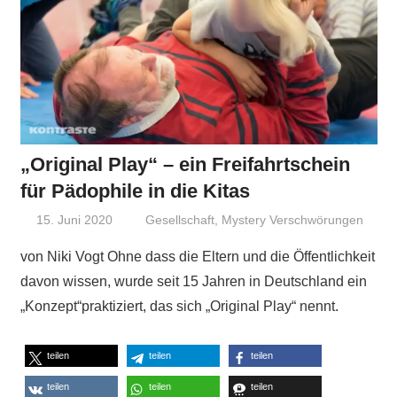
„Original Play“ – ein Freifahrtschein
für Pädophile in die Kitas
15. Juni 2020
Niki Vogt
Gesellschaft
,
Mystery Verschwörungen
von Niki Vogt Ohne dass die Eltern und die Öffentlichkeit
davon wissen, wurde seit 15 Jahren in Deutschland ein
„Konzept“praktiziert, das sich „Original Play“ nennt.
teilen
teilen
teilen
teilen
teilen
teilen