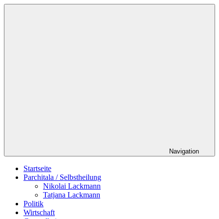
Zum
Schildverlag
Inhalt
springen
Navigation
Startseite
Parchitala / Selbstheilung
Nikolai Lackmann
Tatjana Lackmann
Politik
Wirtschaft