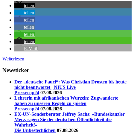
teilen
teilen
teilen
teilen
teilen
teilen
E-Mail
Weiterlesen
Newsticker
Der „deutsche Fauci“: Was Christian Drosten bis heute
nicht beantwortet | NIUS Live
Pressecop24
07.08.2026
Lehrerin mit afrikanischen Wurzeln: Zugwanderte
haben zu unseren Regeln zu spielen
Pressecop24
07.08.2026
EX-UN-Sonderberater Jeffrey Sachs: »Bundeskanzler
Merz, sagen Sie der deutschen Öffentlichkeit die
Wahrheit!«
Die Unbestechlichen
07.08.2026