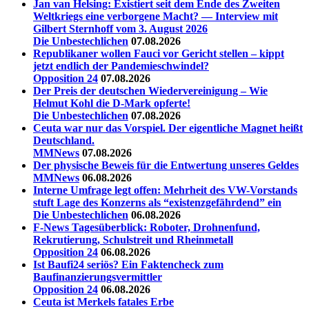
Jan van Helsing: Existiert seit dem Ende des Zweiten
Weltkriegs eine verborgene Macht? — Interview mit
Gilbert Sternhoff vom 3. August 2026
Die Unbestechlichen
07.08.2026
Republikaner wollen Fauci vor Gericht stellen – kippt
jetzt endlich der Pandemieschwindel?
Opposition 24
07.08.2026
Der Preis der deutschen Wiedervereinigung – Wie
Helmut Kohl die D‑Mark opferte!
Die Unbestechlichen
07.08.2026
Ceuta war nur das Vorspiel. Der eigentliche Magnet heißt
Deutschland.
MMNews
07.08.2026
Der physische Beweis für die Entwertung unseres Geldes
MMNews
06.08.2026
Interne Umfrage legt offen: Mehrheit des VW-Vorstands
stuft Lage des Konzerns als “existenzgefährdend” ein
Die Unbestechlichen
06.08.2026
F-News Tagesüberblick: Roboter, Drohnenfund,
Rekrutierung, Schulstreit und Rheinmetall
Opposition 24
06.08.2026
Ist Baufi24 seriös? Ein Faktencheck zum
Baufinanzierungsvermittler
Opposition 24
06.08.2026
Ceuta ist Merkels fatales Erbe