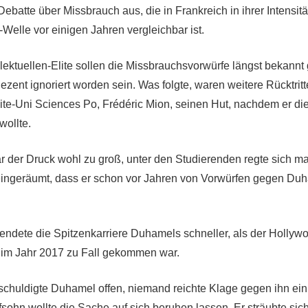
ebatte über Missbrauch aus, die in Frankreich in ihrer Intensitä
Welle vor einigen Jahren vergleichbar ist.
ellektuellen-Elite sollen die Missbrauchsvorwürfe längst bekann
zent ignoriert worden sein. Was folgte, waren weitere Rücktritt
lite-Uni Sciences Po, Frédéric Mion, seinen Hut, nachdem er di
wollte.
der Druck wohl zu groß, unter den Studierenden regte sich mas
eingeräumt, dass er schon vor Jahren von Vorwürfen gegen Duh
endete die Spitzenkarriere Duhamels schneller, als der Holly
 im Jahr 2017 zu Fall gekommen war.
huldigte Duhamel offen, niemand reichte Klage gegen ihn ein
fsohn wollte die Sache auf sich beruhen lassen. Er sträubte sich