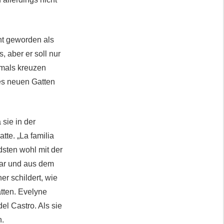
nt geworden als
 aber er soll nur
emals kreuzen
res neuen Gatten
 sie in der
tte. „La familia
ndsten wohl mit der
war und aus dem
r schildert, wie
tten. Evelyne
el Castro. Als sie
n.