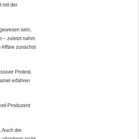
t mit der
t gewesen sein.
e – zuletzt nahm
e Affäre zunächst
siver Protest.
amel erfahren
wood-Produzent
. Auch der
 allerdings nicht