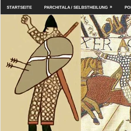
Zum
Schildverlag
STARTSEITE
PARCHITALA / SELBSTHEILUNG
PO
Inhalt
springen