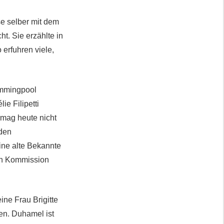
se selber mit dem
t. Sie erzählte in
erfuhren viele,
immingpool
ie Filipetti
rmag heute nicht
nden
eine alte Bekannte
len Kommission
ne Frau Brigitte
ten. Duhamel ist