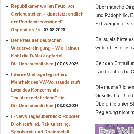
Republikaner wollen Fauci vor
Über manche Dinge
Gericht stellen – kippt jetzt endlich
und Pädophilie. E
der Pandemieschwindel?
Schweigen für viel
Opposition 24
07.08.2026
Es ist, als hätte 
Der Preis der deutschen
wütend, es ist ei
Wiedervereinigung – Wie Helmut
Kohl die D‑Mark opferte!
Seit den Enthüllu
Die Unbestechlichen
07.08.2026
Land zahlreiche O
Interne Umfrage legt offen:
Mehrheit des VW-Vorstands stuft
Die mutmaßlichen 
Lage des Konzerns als
Gesellschaft. Und
“existenzgefährdend” ein
Übergriffe unter 
Die Unbestechlichen
06.08.2026
Regierung nicht me
F-News Tagesüberblick: Roboter,
Drohnenfund, Rekrutierung,
Schulstreit und Rheinmetall