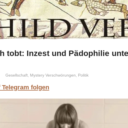
h tobt: Inzest und Pädophilie unt
Niki Vogt
Gesellschaft
,
Mystery Verschwörungen
,
Politik
f Telegram folgen