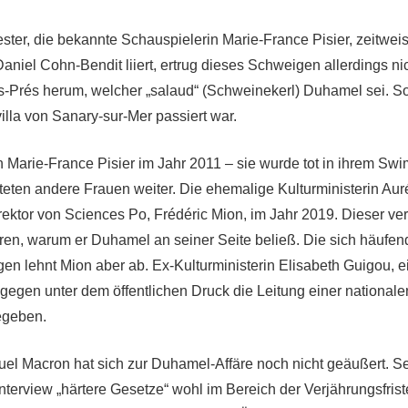
ster, die bekannte Schauspielerin Marie-France Pisier, zeitwei
niel Cohn-Bendit liiert, ertrug dieses Schweigen allerdings nich
-Prés herum, welcher „salaud“ (Schweinekerl) Duhamel sei. So 
illa von Sanary-sur-Mer passiert war.
Marie-France Pisier im Jahr 2011 – sie wurde tot in ihrem Sw
eten andere Frauen weiter. Die ehemalige Kulturministerin Aurél
irektor von Sciences Po, Frédéric Mion, im Jahr 2019. Dieser ve
lären, warum er Duhamel an seiner Seite beließ. Die sich häufe
gen lehnt Mion aber ab. Ex-Kulturministerin Elisabeth Guigou, 
gegen unter dem öffentlichen Druck die Leitung einer nationa
egeben.
l Macron hat sich zur Duhamel-Affäre noch nicht geäußert. Sei
Interview „härtere Gesetze“ wohl im Bereich der Verjährungsfris