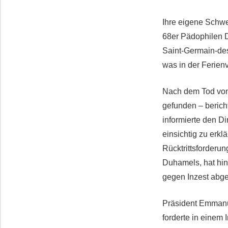
Ihre eigene Schwe
68er Pädophilen Da
Saint-Germain-des
was in der Ferienv
Nach dem Tod von 
gefunden – bericht
informierte den D
einsichtig zu erk
Rücktrittsforderun
Duhamels, hat hin
gegen Inzest abg
Präsident Emmanue
forderte in einem 