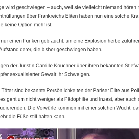
 wird geschwiegen – auch, weil sie vielleicht niemand hören 
nthüllungen über Frankreichs Eliten haben nun eine solche Kraf
e keine Option mehr ist.
es nur einen Funken gebraucht, um eine Explosion herbeizuführen
n Aufstand derer, die bisher geschwiegen haben.
ngen der Juristin Camille Kouchner über ihren bekannten Stiefv
pfer sexualisierter Gewalt ihr Schweigen.
Täter sind bekannte Persönlichkeiten der Pariser Elite aus Poli
 es geht um nicht weniger als Pädophilie und Inzest, aber auch 
Studierenden. Die Vorwürfe kommen mit einer solchen Wucht, da
hr die Füße still halten kann.