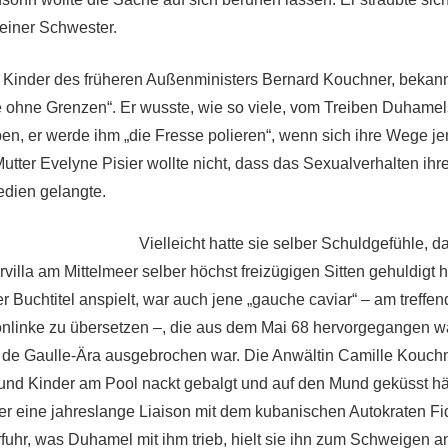
einer Schwester.
d Kinder des früheren Außenministers Bernard Kouchner, bekan
e ohne Grenzen“. Er wusste, wie so viele, vom Treiben Duhamels,
en, er werde ihm „die Fresse polieren“, wenn sich ihre Wege j
Mutter Evelyne Pisier wollte nicht, dass das Sexualverhalten ih
edien gelangte.
Vielleicht hatte sie selber Schuldgefühle, da
illa am Mittelmeer selber höchst freizügigen Sitten gehuldigt ha
er Buchtitel anspielt, war auch jene „gauche caviar“ – am treffe
nlinke zu übersetzen –, die aus dem Mai 68 hervorgegangen 
 de Gaulle-Ära ausgebrochen war. Die Anwältin Camille Kouchne
nd Kinder am Pool nackt gebalgt und auf den Mund geküsst hä
ber eine jahreslange Liaison mit dem kubanischen Autokraten Fid
fuhr, was Duhamel mit ihm trieb, hielt sie ihn zum Schweigen a