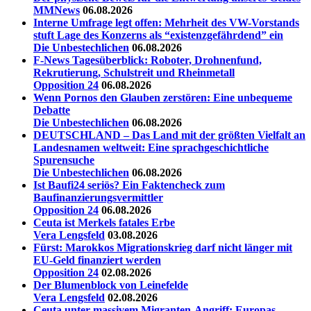
MMNews
06.08.2026
Interne Umfrage legt offen: Mehrheit des VW-Vorstands
stuft Lage des Konzerns als “existenzgefährdend” ein
Die Unbestechlichen
06.08.2026
F-News Tagesüberblick: Roboter, Drohnenfund,
Rekrutierung, Schulstreit und Rheinmetall
Opposition 24
06.08.2026
Wenn Pornos den Glauben zerstören: Eine unbequeme
Debatte
Die Unbestechlichen
06.08.2026
DEUTSCHLAND – Das Land mit der größten Vielfalt an
Landesnamen weltweit: Eine sprachgeschichtliche
Spurensuche
Die Unbestechlichen
06.08.2026
Ist Baufi24 seriös? Ein Faktencheck zum
Baufinanzierungsvermittler
Opposition 24
06.08.2026
Ceuta ist Merkels fatales Erbe
Vera Lengsfeld
03.08.2026
Fürst: Marokkos Migrationskrieg darf nicht länger mit
EU-Geld finanziert werden
Opposition 24
02.08.2026
Der Blumenblock von Leinefelde
Vera Lengsfeld
02.08.2026
Ceuta unter massivem Migranten-Angriff: Europas