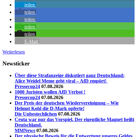
teilen
teilen
teilen
teilen
teilen
E-Mail
Weiterlesen
Newsticker
Über diese Strafanzeige diskutiert ganz Deutschland:
Alice Weidel Meme geht viral – AfD empört!
Pressecop24
07.08.2026
1000 Juristen wollen AfD Verbot !
Pressecop24
07.08.2026
Der Preis der deutschen Wiedervereinigung – Wie
Helmut Kohl die D‑Mark opferte!
Die Unbestechlichen
07.08.2026
Ceuta war nur das Vorspiel. Der eigentliche Magnet heißt
Deutschland.
MMNews
07.08.2026
Der physische Beweis für die Entwertung unseres Geldes