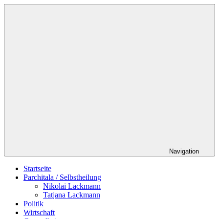
Zum
Schildverlag
Inhalt
springen
Navigation
Startseite
Parchitala / Selbstheilung
Nikolai Lackmann
Tatjana Lackmann
Politik
Wirtschaft